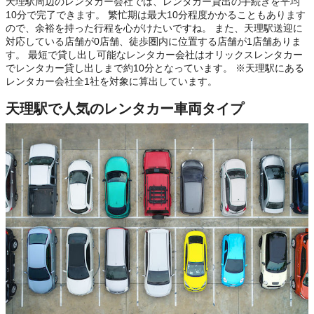
天理駅周辺のレンタカー会社では、レンタカー貸出の手続きを平均
10分で完了できます。 繁忙期は最大10分程度かかることもあります
ので、余裕を持った行程を心がけたいですね。 また、天理駅送迎に
対応している店舗が0店舗、徒歩圏内に位置する店舗が1店舗ありま
す。 最短で貸し出し可能なレンタカー会社はオリックスレンタカー
でレンタカー貸し出しまで約10分となっています。 ※天理駅にある
レンタカー会社全1社を対象に算出しています。
天理駅で人気のレンタカー車両タイプ