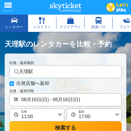
天理駅のレンタカーを比較・予約
出発・返却場所
天理駅
出発店舗へ返却
出発・返却日時
出発
返却
検索する