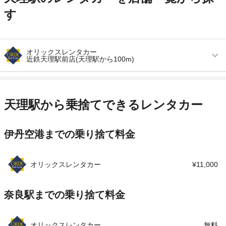
す
オリックスレンタカー
近鉄天理駅前店(天理駅から100m)
営業時間
毎日 09:00 ～ 17:30
アクセス
天理駅より徒歩で約1分（送迎なし）
天理駅から乗捨てできるレンタカー
住所
天理市川原城町６５９
伊丹空港までの乗り捨て料金
店舗詳細
店舗詳細ページはこちら
この店舗でレンタカーを探す
オリックスレンタカー
¥11,000
奈良駅までの乗り捨て料金
オリックスレンタカー
無料