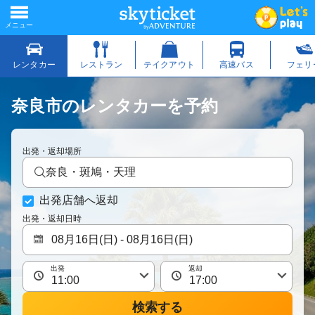
奈良市のレンタカーを予約
出発・返却場所
奈良・斑鳩・天理
出発店舗へ返却
出発・返却日時
出発
返却
検索する