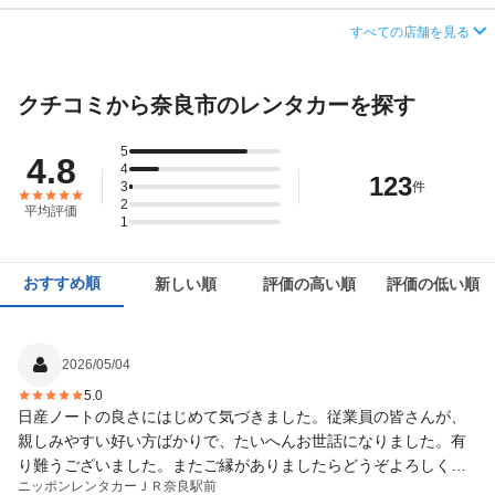
営業時間
毎日 08:00 ～ 20:00
住所
奈良県奈良市杉ヶ町31
すべての店舗を見る
この店舗でレンタカーを探す
アクセス
近鉄奈良駅より徒歩で約1分（送迎なし）
店舗詳細
店舗詳細ページはこちら
クチコミから奈良市のレンタカーを探す
住所
奈良県奈良市西御門町11-4
この店舗でレンタカーを探す
店舗詳細
店舗詳細ページはこちら
5
4.8
4
123
3
件
この店舗でレンタカーを探す
2
平均評価
1
おすすめ順
新しい順
評価の高い順
評価の低い順
2026/05/04
5.0
日産ノートの良さにはじめて気づきました。従業員の皆さんが、
親しみやすい好い方ばかりで、たいへんお世話になりました。有
り難うございました。またご縁がありましたらどうぞよろしくお
ニッポンレンタカー
ＪＲ奈良駅前
願いします。