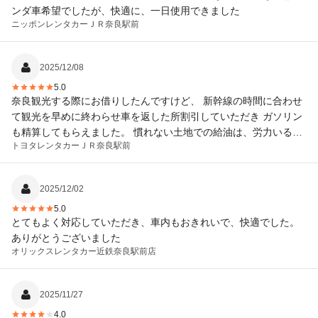
ンダ車希望でしたが、快適に、一日使用できました
ニッポンレンタカー
ＪＲ奈良駅前
2025/12/08
5.0
奈良観光する際にお借りしたんですけど、 新幹線の時間に合わせ
て観光を早めに終わらせ車を返した所割引していただき ガソリン
も精算してもらえました。 慣れない土地での給油は、労力いるの
トヨタレンタカー
ＪＲ奈良駅前
で 本当に助かりました。
2025/12/02
5.0
とてもよく対応していただき、車内もおきれいで、快適でした。
ありがとうございました
オリックスレンタカー
近鉄奈良駅前店
2025/11/27
4.0