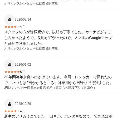
オリックスレンタカー
近鉄奈良駅前店
利用したいと思います。 ありがとうございました。
2026/03/14
4.0
スタッフの方が皆様親切で、説明も丁寧でした。カーナビがすこ
し古かったようで、反応が遅かったので、スマホのGoogleマップ
と併せて利用しました。
オリックスレンタカー
近鉄奈良駅前店
2026/01/02
5.0
36年間毎年奈良へ出かけています。今回、レンタカーで回れたの
で、いつもは2日かかるところ、神奈川から日帰りで行けました。
JR駅レンタカー西日本
奈良営業所（東口右へ階段下りて約30M）
2025/12/29
4.0
新車のデリカミニでした。 自車が、ホンダ車なので、できればホ