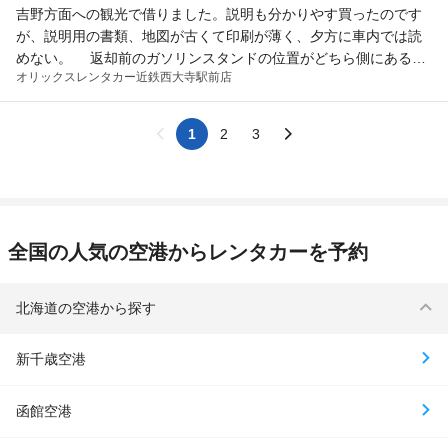
吉野方面への観光で借りました。説明も分かりやす買ったのです
が、説明用の書類、地図が古くて印刷が薄く、夕方に車内では読
めない。 返却前のガソリンスタンドの位置がどちら側にあるか
オリックスレンタカー
近鉄西大寺駅前店
分かるとありがたい。反対車線にあるとがっかり。 あとこれは希
望ですが車内灯特にマップランプはLED に変更し明るくして欲し
い。
1
2
3
全国の人気の空港からレンタカーを予約
北海道の空港から探す
新千歳空港
函館空港