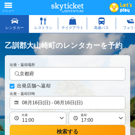
乙訓郡大山崎町のレンタカーを予約
出発・返却場所
京都府
出発店舗へ返却
出発・返却日時
出発
返却
検索する