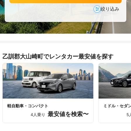
絞り込み
乙訓郡大山崎町でレンタカー最安値を探す
軽自動車・コンパクト
ミドル・セダ
最安値を検索〜
4人乗り
5