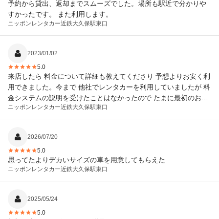
予約から貸出、返却までスムーズでした。場所も駅近で分かりや
すかったです。 また利用します。
ニッポンレンタカー
近鉄大久保駅東口
2023/01/02
5.0
来店したら 料金について詳細も教えてくださり 予想よりお安く利
用できました。今まで 他社でレンタカーを利用していましたが 料
金システムの説明を受けたことはなかったので たまに最初のお値
ニッポンレンタカー
近鉄大久保駅東口
段よりお安くなる理由がわからなかったです。今回 教えていただ
き 納得できました。とても 丁寧な対応で また次回も利用したい
と思いました。スタッフさんの気遣い•サービスもとても良く 車も
2026/07/20
新しく 清潔でした。
5.0
思ってたよりデカいサイズの車を用意してもらえた
ニッポンレンタカー
近鉄大久保駅東口
2025/05/24
5.0