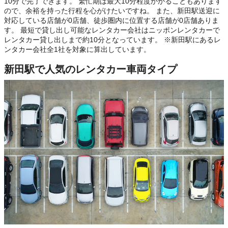
10分で完了できます。 繁忙期は最大10分程度かかることもあります
ので、余裕を持った行程を心がけたいですね。 また、新田駅送迎に
対応している店舗が0店舗、徒歩圏内に位置する店舗が0店舗ありま
す。 最短で貸し出し可能なレンタカー会社はニッポンレンタカーで
レンタカー貸し出しまで約10分となっています。 ※新田駅にあるレ
ンタカー会社全1社を対象に算出しています。
新田駅で人気のレンタカー車両タイプ