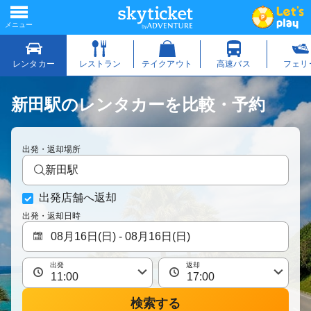
新田駅のレンタカーを比較・予約
出発・返却場所
新田駅
出発店舗へ返却
出発・返却日時
出発
返却
検索する