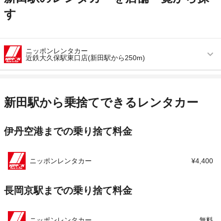
す
ニッポンレンタカー
近鉄大久保駅東口店(新田駅から250m)
営業時間
毎日 08:00 ～ 20:00
アクセス
大久保駅より徒歩で約2分（送迎なし）
新田駅から乗捨てできるレンタカー
住所
京都府宇治市広野町西裏５７－１
伊丹空港までの乗り捨て料金
店舗詳細
店舗詳細ページはこちら
この店舗でレンタカーを探す
ニッポンレンタカー
¥4,400
長岡京駅までの乗り捨て料金
ニッポンレンタカー
無料