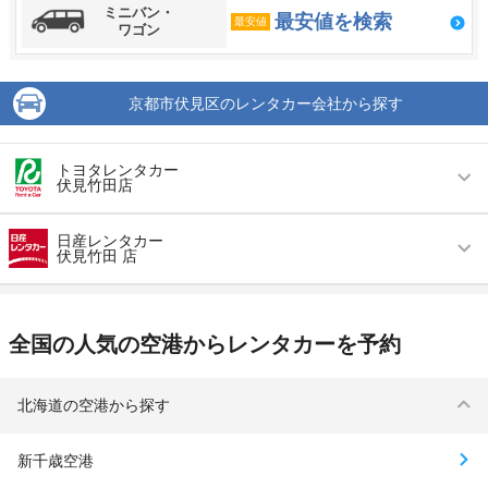
ミニバン・
最安値を検索
最安値
ワゴン
京都市伏見区のレンタカー会社から探す
トヨタレンタカー
伏見竹田店
営業時間
(月〜金) 08:00 ～ 19:00 / (土・日・祝) 08:00 ～
日産レンタカー
20:00
伏見竹田 店
アクセス
くいな橋駅より徒歩で約10分（送迎なし）
営業時間
毎日 08:00 ～ 20:00
住所
京都府京都市伏見区深草西浦町8-11
全国の人気の空港からレンタカーを予約
アクセス
竹田駅より徒歩で約1分（送迎なし）
店舗詳細
店舗詳細ページはこちら
住所
京都府京都市伏見区竹田桶ノ井町151
北海道の空港から探す
店舗詳細
店舗詳細ページはこちら
この店舗でレンタカーを探す
新千歳空港
この店舗でレンタカーを探す