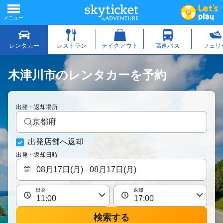
木津川市のレンタカーを予約
出発・返却場所
京都府
出発店舗へ返却
出発・返却日時
出発
返却
検索する