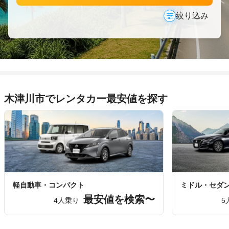
絞り込み
木津川市でレンタカー最安値を探す
軽自動車・コンパクト
ミドル・セダ
最安値を検索〜
4人乗り
5