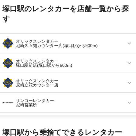
塚口駅のレンタカーを店舗一覧から探
す
オリックスレンタカー
尼崎久々知カウンター店(塚口駅から900m)
営業時間
毎日 09:00 ～ 19:00
オリックスレンタカー
塚口駅前店(塚口駅から600m)
アクセス
塚口駅より徒歩で約20分（送迎なし）
営業時間
毎日 08:00 ～ 20:00
住所
尼崎市久々知１－３１－１０ エネオス山手幹線
オリックスレンタカー
尼崎立花カウンター店
尼崎ＳＳ内
アクセス
塚口駅より徒歩で約5分（送迎なし）
店舗詳細
店舗詳細ページはこちら
営業時間
毎日 08:00 ～ 20:00
住所
尼崎市南塚口町２－１３－１６
サンコーレンタカー
尼崎営業所
アクセス
立花駅より徒歩で約10分（送迎なし）
店舗詳細
店舗詳細ページはこちら
この店舗でレンタカーを探す
営業時間
毎日 08:00 ～ 20:00
住所
尼崎市上ノ島町３－２８－３３
この店舗でレンタカーを探す
アクセス
塚口駅より徒歩で約17分（送迎なし）
店舗詳細
店舗詳細ページはこちら
塚口駅から乗捨てできるレンタカー