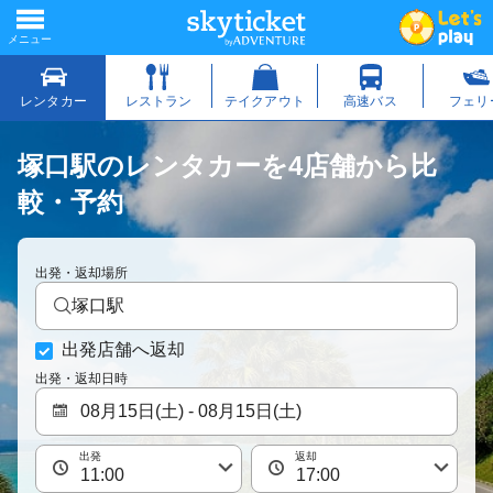
塚口駅のレンタカーを4店舗から比
較・予約
出発・返却場所
塚口駅
出発店舗へ返却
出発・返却日時
出発
返却