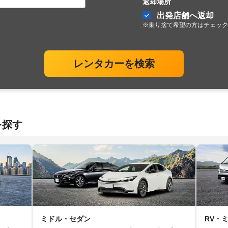
返却場所
出発店舗へ返却
※乗り捨て希望の方はチェック
レンタカーを検索
を探す
ミドル・セダン
RV・