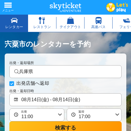
宍粟市のレンタカーを予約
出発・返却場所
兵庫県
出発店舗へ返却
出発・返却日時
出発
返却
検索する