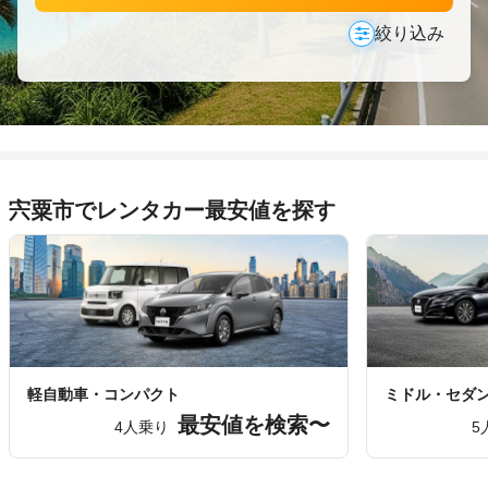
絞り込み
宍粟市でレンタカー最安値を探す
軽自動車・コンパクト
ミドル・セダ
最安値を検索〜
4人乗り
5