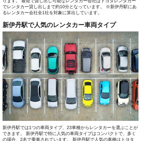
ります。 最短で貸し出し可能なレンタカー会社はトヨタレンタカー
でレンタカー貸し出しまで約10分となっています。 ※新伊丹駅にあ
るレンタカー会社全1社を対象に算出しています。
新伊丹駅で人気のレンタカー車両タイプ
新伊丹駅では1つの車両タイプ、23車種からレンタカーを選ぶことが
できます。 新伊丹駅で特に人気の車両タイプはコンパクトで、多く
の場合、2名で乗車されています。 新伊丹駅で人気の車種はトヨタ