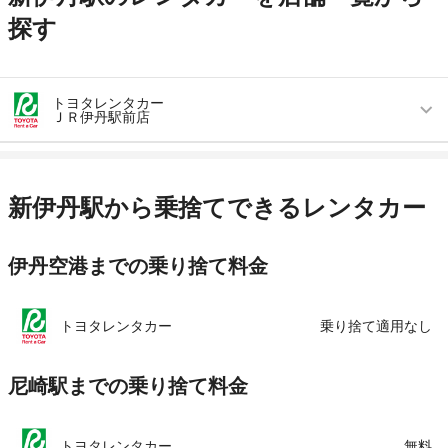
探す
トヨタレンタカー
ＪＲ伊丹駅前店
営業時間
毎日 08:00 ～ 20:00
アクセス
伊丹駅より徒歩で約4分（送迎なし）
新伊丹駅から乗捨てできるレンタカー
住所
兵庫県伊丹市東有岡1丁目55
伊丹空港までの乗り捨て料金
店舗詳細
店舗詳細ページはこちら
この店舗でレンタカーを探す
トヨタレンタカー
乗り捨て適用なし
尼崎駅までの乗り捨て料金
トヨタレンタカー
無料