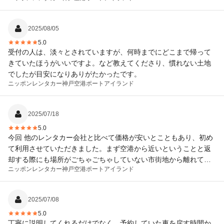
2025/08/05
5.0
受付の人は、淡々とされていますが、何時までにどこまで帰って
きていたほうがいいですよ。など教えてくださり、慣れない土地
でしたが目安になりありがたかったです。
ニッポンレンタカー
神戸空港ポートアイランド
2025/07/18
5.0
今回 他のレンタカー会社と比べて価格が安いとこともあり、初め
て利用させていただきました。まず空港から近いということと返
却する際にも場所がごちゃごちゃしていない市街地から離れてい
ニッポンレンタカー
神戸空港ポートアイランド
る為、、迷わずスムーズに返却することもできました。次回も利
用させて頂きたいと思います。
2025/07/08
5.0
丁寧に説明してくれるだけでなく、予約していた車を戻す時間か