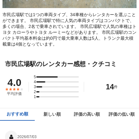
市民広場駅では1つの車両タイプ、34車種からレンタカーを選ぶこと
ができます。 市民広場駅で特に人気の車両タイプはコンパクトで、
多くの場合、2名で乗車されています。 市民広場駅で人気の車種はト
ヨタ カローラやトヨタ ルーミーなどがあります。 市民広場駅のコン
パクト平均基本料金は約0円で最大乗車人数は5人、トランク最大積
載量は4個となっています。
市民広場駅のレンタカー感想・クチコミ
5
4.0
4
14
3
件
2
平均評価
1
おすすめ順
新しい順
評価の高い順
評価の低い順
2026/07/03