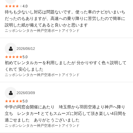
4.0
待ちも少ないし対応は問題ないです。使った車のナビがいまいち
だったのもありますが、高速への乗り降りに苦労したので簡単に
説明した紙が備えてあると良いかと思います
ニッポンレンタカー
神戸空港ポートアイランド
2026/06/12
5.0
初めてレンタルカーを利用しましたが 分かりやすく色々説明して
くれて 安心しました
ニッポンレンタカー
神戸空港ポートアイランド
2026/03/09
5.0
中学の同窓会開催にあたり 埼玉県から羽田空港より神戸へ降り
立ち レンタカー❗️ とてもスムーズに対応して頂き楽しい4日間を
過ごせました ありがとうございました
ニッポンレンタカー
神戸空港ポートアイランド