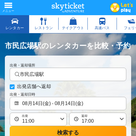
市民広場駅のレンタカーを比較・予約
出発・返却場所
市民広場駅
出発店舗へ返却
出発・返却日時
出発
返却
検索する