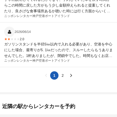
らこの時間に戻した方がもう少し金額抑えられると提案してくれ
たり、良さげな食事場所あるか聴いた時には行く方面からいくつ
ニッポンレンタカー
神戸空港ポートアイランド
か教えてくれたりなど非常に好感を持てる対応をして下さいまし
た。
2026/06/14
2.0
ガソリンスタンドを半径5㎞以内で入れる必要があり、空港を中心
にした場合、最寄りが5. 1㎞だったので、スルーしたらもうありま
せんでした。1軒ありましたが、閉鎖中でした。時間もなくお店の
ニッポンレンタカー
神戸空港ポートアイランド
規定に従って走行距離×リッター210円で9528円の請求でした。エ
クリプスクロスのタンク容量が仮に45ℓだとすると、満タンでも45
リットル×210円＝9450円で、満タン以上の請求か？といぶかしい
1
2
思いでした。出発まで時間がなかったため、そのまま受け入れま
した。そもそも5㎞以内のガソリンスタンドの情報提供が欲しかっ
たです。
近隣の駅からレンタカーを予約