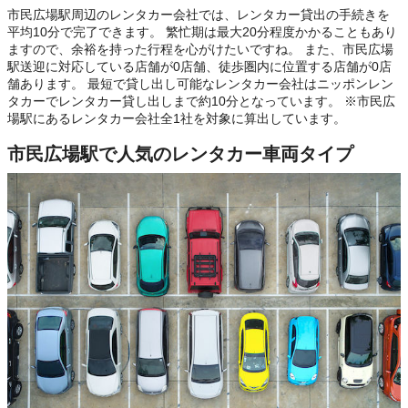
市民広場駅周辺のレンタカー会社では、レンタカー貸出の手続きを
平均10分で完了できます。 繁忙期は最大20分程度かかることもあり
ますので、余裕を持った行程を心がけたいですね。 また、市民広場
駅送迎に対応している店舗が0店舗、徒歩圏内に位置する店舗が0店
舗あります。 最短で貸し出し可能なレンタカー会社はニッポンレン
タカーでレンタカー貸し出しまで約10分となっています。 ※市民広
場駅にあるレンタカー会社全1社を対象に算出しています。
市民広場駅で人気のレンタカー車両タイプ