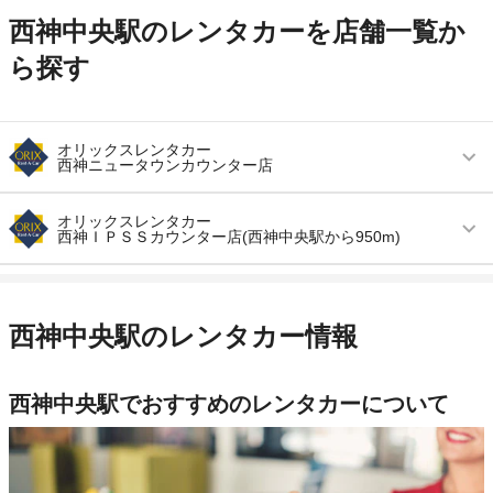
西神中央駅のレンタカーを店舗一覧か
ら探す
オリックスレンタカー
西神ニュータウンカウンター店
営業時間
毎日 09:00 ～ 19:00
オリックスレンタカー
西神ＩＰＳＳカウンター店(西神中央駅から950m)
アクセス
西神中央駅より徒歩で約20分（送迎なし）
営業時間
毎日 09:00 ～ 19:00
住所
神戸市西区春日台３－３ 出光西神ニュータウン
ＳＳ内
アクセス
西神中央駅より徒歩で約12分（送迎なし）
西神中央駅のレンタカー情報
店舗詳細
店舗詳細ページはこちら
住所
神戸市西区高塚台５－１－１ 出光セルフ西神Ｉ
ＰＳＳ内
西神中央駅でおすすめのレンタカーについて
この店舗でレンタカーを探す
店舗詳細
店舗詳細ページはこちら
この店舗でレンタカーを探す