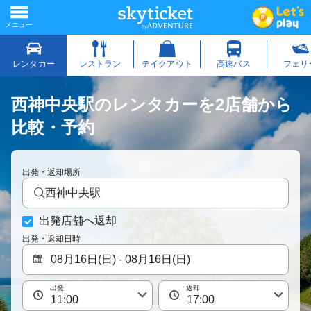
西神中央駅のレンタカーを2店舗から
比較・予約
出発・返却場所
西神中央駅
出発店舗へ返却
出発・返却日時
出発
返却