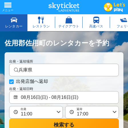
佐用郡佐用町のレンタカーを予約
出発・返却場所
兵庫県
出発店舗へ返却
出発・返却日時
出発
返却
検索する