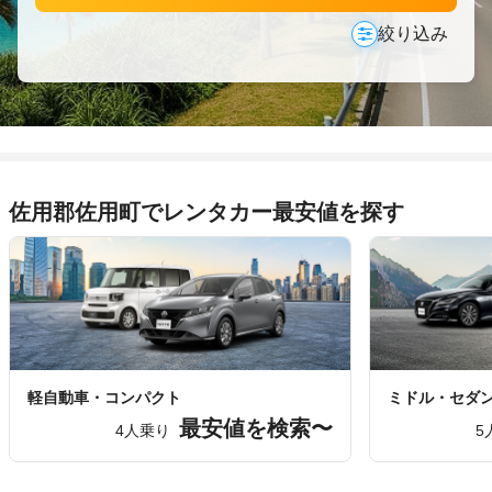
絞り込み
佐用郡佐用町でレンタカー最安値を探す
軽自動車・コンパクト
ミドル・セダ
最安値を検索〜
4人乗り
5