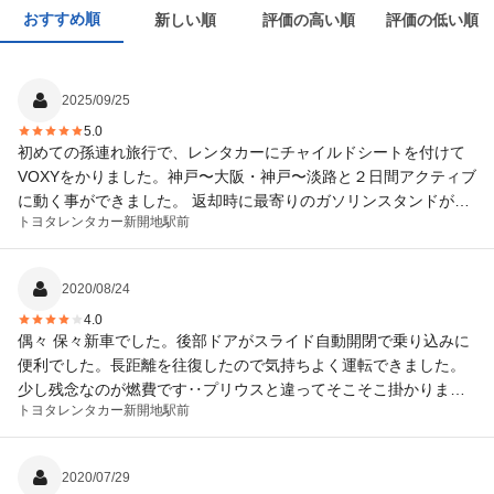
おすすめ順
新しい順
評価の高い順
評価の低い順
2025/09/25
5.0
初めての孫連れ旅行で、レンタカーにチャイルドシートを付けて
VOXYをかりました。神戸〜大阪・神戸〜淡路と２日間アクティブ
に動く事ができました。 返却時に最寄りのガソリンスタンドが閉
トヨタレンタカー
新開地駅前
まっているというアクシデントがありましたが、時間ギリギリの
返却にも関わらず親切に対応していただき、楽しく旅を終えるこ
とが出来ました。
2020/08/24
4.0
偶々 保々新車でした。後部ドアがスライド自動開閉で乗り込みに
便利でした。長距離を往復したので気持ちよく運転できました。
少し残念なのが燃費です‥プリウスと違ってそこそこ掛かりまし
トヨタレンタカー
新開地駅前
た。
2020/07/29