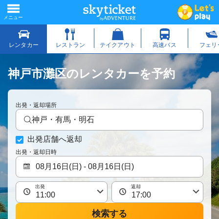
神戸市灘区のレンタカーを予約
出発・返却場所
神戸・有馬・明石
出発店舗へ返却
出発・返却日時
出発
返却
検索する