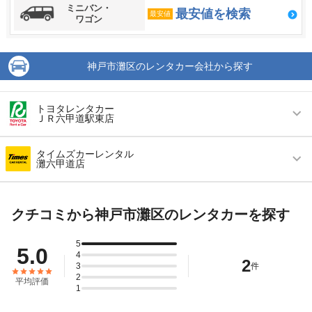
ミニバン・
最安値を検索
最安値
ワゴン
神戸市灘区のレンタカー会社から探す
トヨタレンタカー
ＪＲ六甲道駅東店
営業時間
毎日 08:00 ～ 20:00
タイムズカーレンタル
灘六甲道店
アクセス
六甲道駅より徒歩で約3分（送迎なし）
営業時間
毎日 09:00 ～ 19:00
住所
兵庫県神戸市灘区 永手町１丁目１
クチコミから神戸市灘区のレンタカーを探す
アクセス
六甲道駅より徒歩で約7分（送迎なし）
店舗詳細
店舗詳細ページはこちら
住所
神戸市灘区永手町1-1-1
5
5.0
4
この店舗でレンタカーを探す
2
店舗詳細
3
店舗詳細ページはこちら
件
2
平均評価
1
この店舗でレンタカーを探す