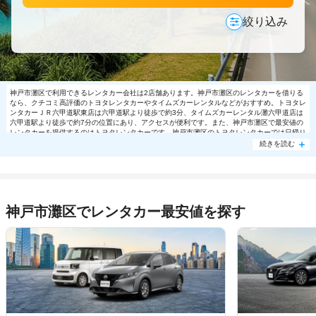
絞り込み
神戸市灘区で利用できるレンタカー会社は2店舗あります。神戸市灘区のレンタカーを借りる
なら、クチコミ高評価のトヨタレンタカーやタイムズカーレンタルなどがおすすめ。トヨタレ
ンタカーＪＲ六甲道駅東店は六甲道駅より徒歩で約3分、タイムズカーレンタル灘六甲道店は
六甲道駅より徒歩で約7分の位置にあり、アクセスが便利です。また、神戸市灘区で最安値の
レンタカーを提供するのはトヨタレンタカーです。神戸市灘区のトヨタレンタカーでは日帰り
利用でコンパクト8492円～の格安で利用できます。神戸市灘区で大人気の格安レンタカーは
続きを読む
売り切れる場合もありますので、ご予約はお早めに。
神戸市灘区でレンタカー最安値を探す