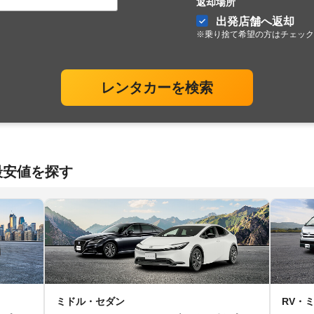
返却場所
出発店舗へ返却
※乗り捨て希望の方はチェック
レンタカーを検索
最安値を探す
ミドル・セダン
RV・