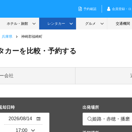
兵庫県
神崎郡福崎町
タカーを比較・予約する
ー会社
返却日時
出発場所
姫路・赤穂・播磨