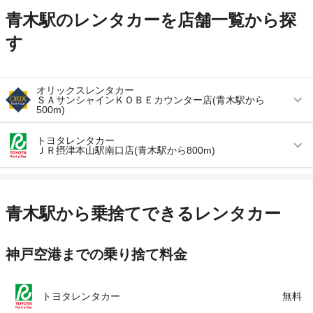
青木駅のレンタカーを店舗一覧から探
す
オリックスレンタカー
ＳＡサンシャインＫＯＢＥカウンター店(青木駅から
500m)
営業時間
(月・水・木・金) 10:00 ～ 18:00 / (土・日・祝)
トヨタレンタカー
10:00 ～ 18:00
ＪＲ摂津本山駅南口店(青木駅から800m)
アクセス
青木駅より徒歩で約7分（送迎なし）
営業時間
毎日 08:00 ～ 20:00
住所
神戸市東灘区青木１－２－３４ ＳＡサンシャイ
アクセス
摂津本山駅より徒歩で約7分（送迎なし）
青木駅から乗捨てできるレンタカー
ンＫＯＢＥ内
住所
兵庫県神戸市東灘区本山南町8丁目4番11
店舗詳細
店舗詳細ページはこちら
神戸空港までの乗り捨て料金
店舗詳細
店舗詳細ページはこちら
この店舗でレンタカーを探す
この店舗でレンタカーを探す
トヨタレンタカー
無料