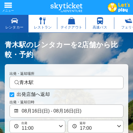
青木駅のレンタカーを2店舗から比
較・予約
出発・返却場所
青木駅
出発店舗へ返却
出発・返却日時
出発
返却