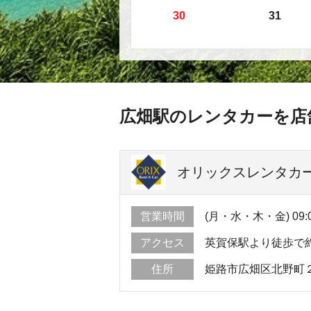
30
31
広畑駅のレンタカーを店
オリックスレンタカー
営業時間
(月・水・木・金) 09:00 
アクセス
英賀保駅より徒歩で約
住所
姫路市広畑区北野町