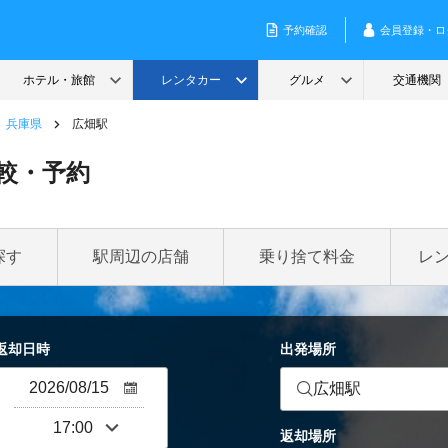
兵庫県
広畑駅
較・予約
探す
駅周辺の店舗
乗り捨て料金
レ
返却日時
出発場所
広畑駅
返却場所