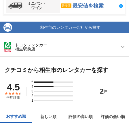
ミニバン・
最安値を検索
最安値
ワゴン
相生市のレンタカー会社から探す
トヨタレンタカー
相生駅前店
営業時間
毎日 08:00 ～ 20:00
クチコミから相生市のレンタカーを探す
アクセス
相生駅より徒歩で約2分（送迎なし）
住所
兵庫県相生市本郷町１０−１
5
4.5
4
2
店舗詳細
3
店舗詳細ページはこちら
件
2
平均評価
1
この店舗でレンタカーを探す
おすすめ順
新しい順
評価の高い順
評価の低い順