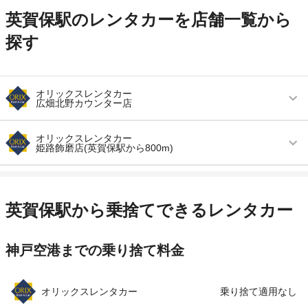
英賀保駅のレンタカーを店舗一覧から
探す
オリックスレンタカー
広畑北野カウンター店
営業時間
(月・水・木・金) 09:00 ～ 17:00 / (土・日・祝)
オリックスレンタカー
09:00 ～ 17:00
姫路飾磨店(英賀保駅から800m)
アクセス
英賀保駅より徒歩で約19分（送迎なし）
営業時間
毎日 08:00 ～ 19:00
住所
姫路市広畑区北野町２－４４－２ 山本サービス
アクセス
英賀保駅より徒歩で約8分（送迎なし）
英賀保駅から乗捨てできるレンタカー
内
住所
姫路市飾磨区城南町３丁目５２番地
店舗詳細
店舗詳細ページはこちら
神戸空港までの乗り捨て料金
店舗詳細
店舗詳細ページはこちら
この店舗でレンタカーを探す
この店舗でレンタカーを探す
オリックスレンタカー
乗り捨て適用なし