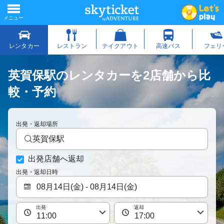
英賀保駅のレンタカーを2店舗から比
較・予約
出発・返却場所
英賀保駅
出発店舗へ返却
出発・返却日時
出発
返却