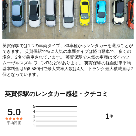
英賀保駅では1つの車両タイプ、33車種からレンタカーを選ぶことが
できます。 英賀保駅で特に人気の車両タイプは軽自動車で、多くの
場合、2名で乗車されています。 英賀保駅で人気の車種はダイハツ
ムーヴやスズキ ワゴンRなどがあります。 英賀保駅の軽自動車平均
基本料金は約8,580円で最大乗車人数は4人、トランク最大積載量は2
個となっています。
英賀保駅のレンタカー感想・クチコミ
5
5.0
4
1
3
件
2
平均評価
1