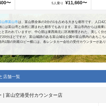
400〜
¥11,660〜
5人乗り
富山県
富山市
は、富山県全体の3分の1を占める大きな都市です。人口4
側には富山湾と自然に囲まれた都市でもあります。富山市内からは南東
たと言われていますが、中心部は東西南北に区画整理された、美しく分
で20分ほどですが、富山城跡のある富山城址公園や富山県内のあちこ
港内1階の到着ロビー横には、各レンタカー会社の受付カウンターがあ
と店舗一覧
 | 富山空港受付カウンター店