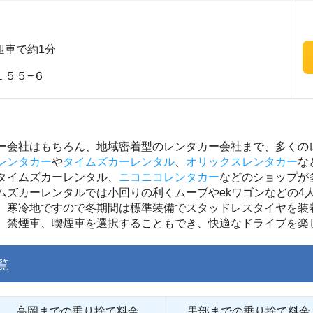
迎車で約1分
１５５−６
ー会社はもちろん、地域密着型のレンタカー会社まで、多くの
レンタカー
や
タイムズカーレンタル
、
オリックスレンタカー
な
タイムズカーレンタル、
ニコニコレンタカー
などのショップが
ムズカーレンタルでは小回りの利くムーブやekワゴンなどの4
。寒冷地ですので冬期間は標準装備でスタッドレスタイヤを装
、禁煙車、喫煙車を選択することもでき、快適なドライブを楽
覧
高岡までの乗り捨て料金
黒部までの乗り捨て料金