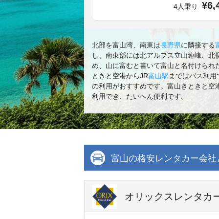
¥6,
4人乗り
北部を富山湾、南東は
長野県
に隣接する
し、南東部には北アルプス立山連峰、北
め、山に富むと書いて富山と名付けられ
ときと空港からJR
富山駅
まではバス利用
の利用がおすすめです。富山きときと空
利用でき、たいへん便利です。
富山の格安レンタカー会社
オリックスレンタカー