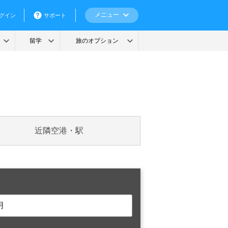
近隣空港・駅
月