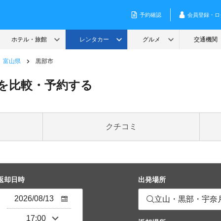
富山県
黒部市
を比較・予約する
クチコミ
返却日時
出発場所
立山・黒部・宇奈