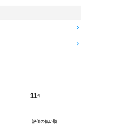
11
件
評価の低い順