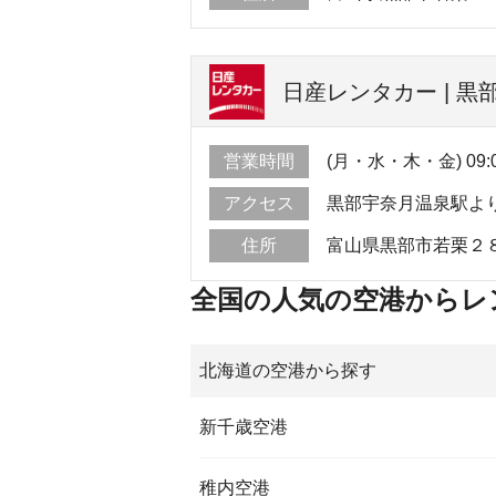
日産レンタカー | 
営業時間
(月・水・木・金) 09:00 
アクセス
黒部宇奈月温泉駅よ
住所
富山県黒部市若栗２
全国の人気の空港からレ
北海道の空港から探す
新千歳空港
稚内空港