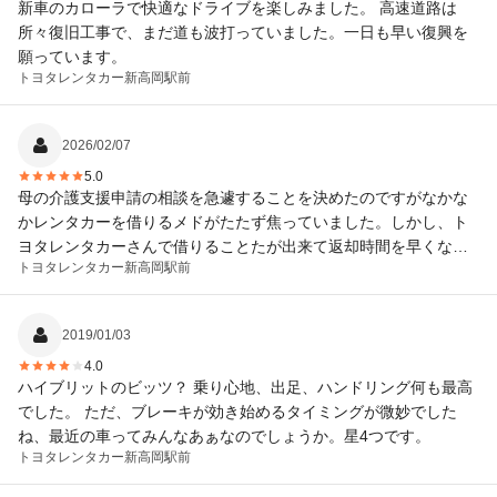
新車のカローラで快適なドライブを楽しみました。 高速道路は
所々復旧工事で、まだ道も波打っていました。一日も早い復興を
願っています。
トヨタレンタカー
新高岡駅前
2026/02/07
5.0
母の介護支援申請の相談を急遽することを決めたのですがなかな
かレンタカーを借りるメドがたたず焦っていました。しかし、ト
ヨタレンタカーさんで借りることたが出来て返却時間を早くなっ
トヨタレンタカー
新高岡駅前
た事で返金までしていただきありがとうございました。
2019/01/03
4.0
ハイブリットのビッツ？ 乗り心地、出足、ハンドリング何も最高
でした。 ただ、ブレーキが効き始めるタイミングが微妙でした
ね、最近の車ってみんなあぁなのでしょうか。星4つです。
トヨタレンタカー
新高岡駅前