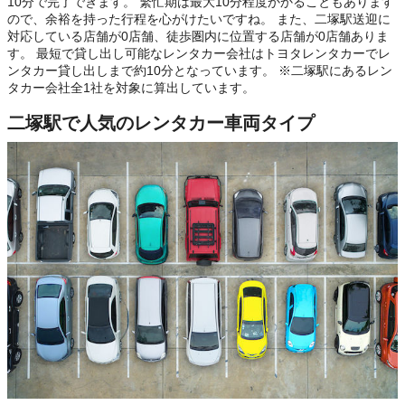
10分で完了できます。 繁忙期は最大10分程度かかることもあります
ので、余裕を持った行程を心がけたいですね。 また、二塚駅送迎に
対応している店舗が0店舗、徒歩圏内に位置する店舗が0店舗ありま
す。 最短で貸し出し可能なレンタカー会社はトヨタレンタカーでレ
ンタカー貸し出しまで約10分となっています。 ※二塚駅にあるレン
タカー会社全1社を対象に算出しています。
二塚駅で人気のレンタカー車両タイプ