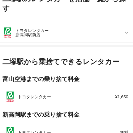
す
トヨタレンタカー
新高岡駅前店
営業時間
毎日 08:00 ～ 20:00
アクセス
新高岡駅より徒歩で約1分（送迎なし）
二塚駅から乗捨てできるレンタカー
住所
富山県高岡市下黒田3016番地
富山空港までの乗り捨て料金
店舗詳細
店舗詳細ページはこちら
この店舗でレンタカーを探す
トヨタレンタカー
¥1,650
新高岡駅までの乗り捨て料金
トヨタレンタカー
無料