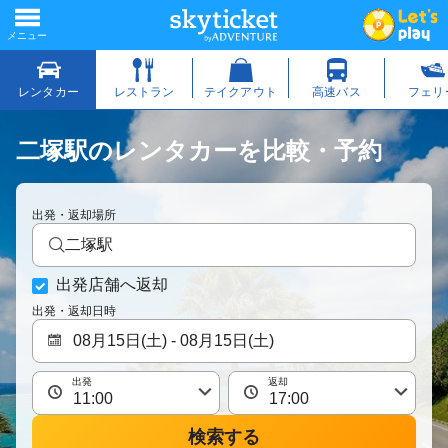
二塚駅のレンタカーを比較・予約
出発・返却場所
二塚駅
出発店舗へ返却
出発・返却日時
出発
返却
検索する