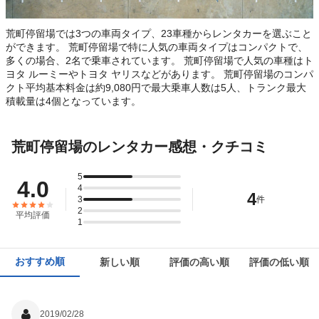
荒町停留場では3つの車両タイプ、23車種からレンタカーを選ぶこと
ができます。 荒町停留場で特に人気の車両タイプはコンパクトで、
多くの場合、2名で乗車されています。 荒町停留場で人気の車種はト
ヨタ ルーミーやトヨタ ヤリスなどがあります。 荒町停留場のコンパ
クト平均基本料金は約9,080円で最大乗車人数は5人、トランク最大
積載量は4個となっています。
荒町停留場のレンタカー感想・クチコミ
5
4.0
4
4
3
件
2
平均評価
1
おすすめ順
新しい順
評価の高い順
評価の低い順
2019/02/28