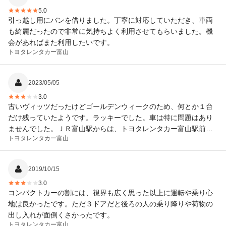
5.0
引っ越し用にバンを借りました。丁寧に対応していただき、車両
も綺麗だったので非常に気持ちよく利用させてもらいました。機
会があればまた利用したいです。
トヨタレンタカー
富山
2023/05/05
3.0
古いヴィッツだったけどゴールデンウィークのため、何とか１台
だけ残っていたようです。ラッキーでした。車は特に問題はあり
ませんでした。ＪＲ富山駅からは、トヨタレンタカー富山駅前店
トヨタレンタカー
富山
から送迎していただけるということでしたが、ゴールデンウィー
クのため、そのサービスはないということでした。場所も分から
なかったので、タクシーを利用しなければならなかった。もった
2019/10/15
いなかったです。ただ、返却は駅前店でよかったので、助かりま
3.0
した。
コンパクトカーの割には、視界も広く思った以上に運転や乗り心
地は良かったです。ただ３ドアだと後ろの人の乗り降りや荷物の
出し入れが面倒くさかったです。
トヨタレンタカー
富山