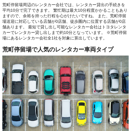
荒町停留場周辺のレンタカー会社では、レンタカー貸出の手続きを
平均10分で完了できます。 繁忙期は最大10分程度かかることもあり
ますので、余裕を持った行程を心がけたいですね。 また、荒町停留
場送迎に対応している店舗が0店舗、徒歩圏内に位置する店舗が0店
舗あります。 最短で貸し出し可能なレンタカー会社はトヨタレンタ
カーでレンタカー貸し出しまで約10分となっています。 ※荒町停留
場にあるレンタカー会社全1社を対象に算出しています。
荒町停留場で人気のレンタカー車両タイプ