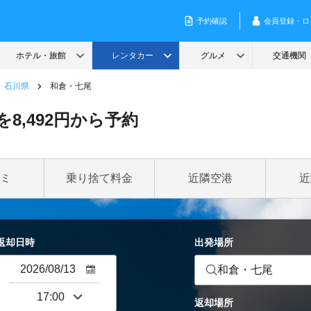
石川県
和倉・七尾
8,492円から予約
ミ
乗り捨て料金
近隣空港
近
返却日時
出発場所
和倉・七尾
返却場所