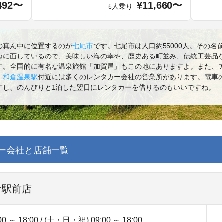
492〜
¥11,660〜
5人乗り
の真ん中に位置するのが
七尾市
です。七尾市は人口約55000人。その
海に面しているので、美味しい海の幸や、歴史ある町並み、伝統工芸品
す。全国的に有名な温泉旅館「加賀屋」もこの地にありますよ。また、ア
。
和倉温泉駅
付近には多くのレンタカー会社の営業所があります。電車
すし、のんびりと1泊した翌日にレンタカーを借りるのもいいですね。
ー会社と店舗一覧
倉駅前店
～ 18:00 / (土・日・祝) 09:00 ～ 18:00