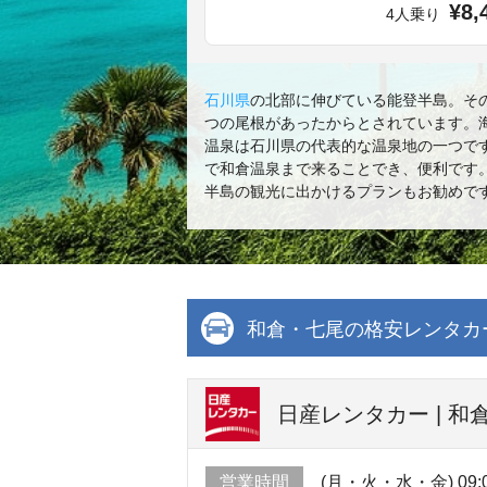
¥8,
4人乗り
石川県
の北部に伸びている能登半島。そ
つの尾根があったからとされています。
温泉は石川県の代表的な温泉地の一つで
で和倉温泉まで来ることでき、便利です
半島の観光に出かけるプランもお勧めで
和倉・七尾の格安レンタカ
日産レンタカー | 和
営業時間
(月・火・水・金) 09:00 