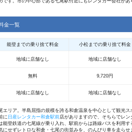
めです。市の中心部である七尾駅付近にもレンタカー会社があ
料金一覧
能登までの乗り捨て料金
小松までの乗り捨て料金
地域に店舗なし
地域に店舗なし
無料
9,720円
地域に店舗なし
地域に店舗なし
尾エリア。半島屈指の規模を誇る和倉温泉を中心として観光ス
前に
日産レンタカー和倉駅前
店がありますので、そちらでレン
は能登鉄道の七尾線が乗り入れ、駅前からは路線バスを利用す
気にせずレトロな和倉・七尾の街並みを、のんびり車を走らせ