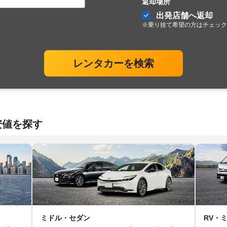
返却場所
出発店舗へ返却
※乗り捨て希望の方はチェック
レンタカーを検索
安値を探す
ミドル・セダン
RV・