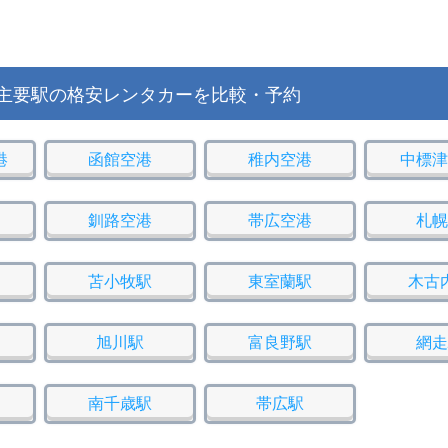
主要駅の格安レンタカーを比較・予約
港
函館空港
稚内空港
中標津
釧路空港
帯広空港
札幌
苫小牧駅
東室蘭駅
木古
旭川駅
富良野駅
網走
南千歳駅
帯広駅