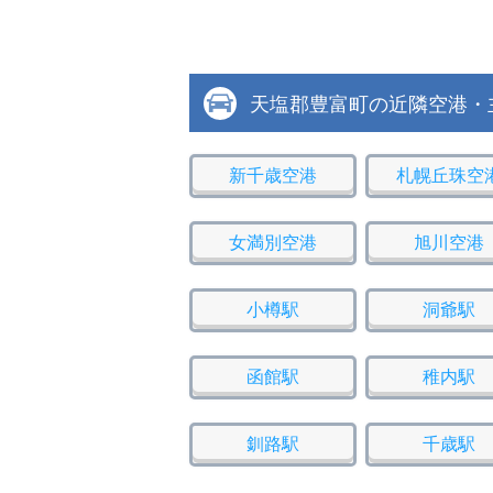
天塩郡豊富町の近隣空港・
新千歳空港
札幌丘珠空
女満別空港
旭川空港
小樽駅
洞爺駅
函館駅
稚内駅
釧路駅
千歳駅