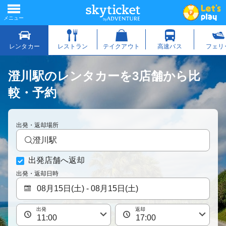
澄川駅のレンタカーを3店舗から比
較・予約
出発・返却場所
澄川駅
出発店舗へ返却
出発・返却日時
出発
返却