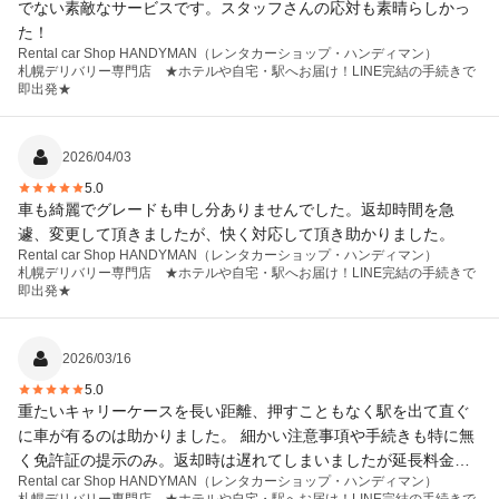
でない素敵なサービスです。スタッフさんの応対も素晴らしかっ
た！
Rental car Shop HANDYMAN（レンタカーショップ・ハンディマン）
札幌デリバリー専門店 ★ホテルや自宅・駅へお届け！LINE完結の手続きで
即出発★
2026/04/03
5.0
車も綺麗でグレードも申し分ありませんでした。返却時間を急
遽、変更して頂きましたが、快く対応して頂き助かりました。
Rental car Shop HANDYMAN（レンタカーショップ・ハンディマン）
札幌デリバリー専門店 ★ホテルや自宅・駅へお届け！LINE完結の手続きで
即出発★
2026/03/16
5.0
重たいキャリーケースを長い距離、押すこともなく駅を出て直ぐ
に車が有るのは助かりました。 細かい注意事項や手続きも特に無
く免許証の提示のみ。返却時は遅れてしまいましたが延長料金も
Rental car Shop HANDYMAN（レンタカーショップ・ハンディマン）
無くチェックも少なく直ぐに駅に向かう事が出来ました。 非常に