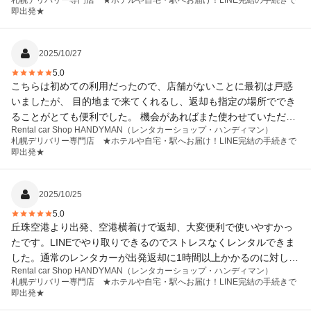
札幌デリバリー専門店 ★ホテルや自宅・駅へお届け！LINE完結の手続きで
満足出来た旅行になりました。 車も清潔、綺麗でした。 今回は札
即出発★
幌でお借りしましたが本社さんが沖縄との事でそちらでも今度お
借りさせて頂こうと思っています。その際も宜しくお願いしま
す。
2025/10/27
5.0
こちらは初めての利用だったので、店舗がないことに最初は戸惑
いましたが、 目的地まで来てくれるし、返却も指定の場所ででき
ることがとても便利でした。 機会があればまた使わせていただき
Rental car Shop HANDYMAN（レンタカーショップ・ハンディマン）
たいです。
札幌デリバリー専門店 ★ホテルや自宅・駅へお届け！LINE完結の手続きで
即出発★
2025/10/25
5.0
丘珠空港より出発、空港横着けで返却、大変便利で使いやすかっ
たです。LINEでやり取りできるのでストレスなくレンタルできま
した。通常のレンタカーが出発返却に1時間以上かかるのに対し、
Rental car Shop HANDYMAN（レンタカーショップ・ハンディマン）
10分かかりませんでした。
札幌デリバリー専門店 ★ホテルや自宅・駅へお届け！LINE完結の手続きで
即出発★