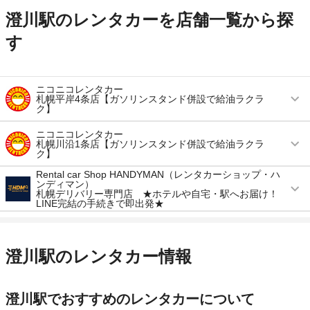
澄川駅のレンタカーを店舗一覧から探
す
ニコニコレンタカー
札幌平岸4条店【ガソリンスタンド併設で給油ラクラ
ク】
営業時間
毎日 06:00 ～ 23:00
ニコニコレンタカー
札幌川沿1条店【ガソリンスタンド併設で給油ラクラ
ク】
アクセス
南平岸駅より徒歩で約10分（送迎なし）
Rental car Shop HANDYMAN（レンタカーショップ・ハ
営業時間
毎日 08:00 ～ 20:00
住所
札幌市豊平区平岸四条10-8-11
ンディマン）
札幌デリバリー専門店 ★ホテルや自宅・駅へお届け！
アクセス
真駒内駅より車で約6分（送迎なし）
LINE完結の手続きで即出発★
店舗詳細
店舗詳細ページはこちら
営業時間
毎日 09:00 ～ 19:00
住所
札幌市南区川沿一条3-3-25
この店舗でレンタカーを探す
アクセス
札幌駅より徒歩で約0分（送迎なし）
店舗詳細
店舗詳細ページはこちら
澄川駅のレンタカー情報
住所
デリバリー専門店
この店舗でレンタカーを探す
店舗詳細
店舗詳細ページはこちら
澄川駅でおすすめのレンタカーについて