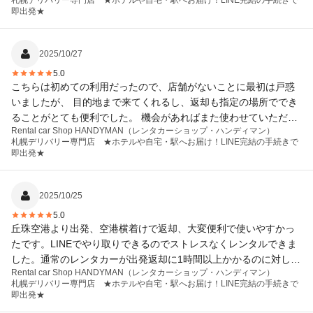
札幌デリバリー専門店 ★ホテルや自宅・駅へお届け！LINE完結の手続きで
満足出来た旅行になりました。 車も清潔、綺麗でした。 今回は札
即出発★
幌でお借りしましたが本社さんが沖縄との事でそちらでも今度お
借りさせて頂こうと思っています。その際も宜しくお願いしま
す。
2025/10/27
5.0
こちらは初めての利用だったので、店舗がないことに最初は戸惑
いましたが、 目的地まで来てくれるし、返却も指定の場所ででき
ることがとても便利でした。 機会があればまた使わせていただき
Rental car Shop HANDYMAN（レンタカーショップ・ハンディマン）
たいです。
札幌デリバリー専門店 ★ホテルや自宅・駅へお届け！LINE完結の手続きで
即出発★
2025/10/25
5.0
丘珠空港より出発、空港横着けで返却、大変便利で使いやすかっ
たです。LINEでやり取りできるのでストレスなくレンタルできま
した。通常のレンタカーが出発返却に1時間以上かかるのに対し、
Rental car Shop HANDYMAN（レンタカーショップ・ハンディマン）
10分かかりませんでした。
札幌デリバリー専門店 ★ホテルや自宅・駅へお届け！LINE完結の手続きで
即出発★