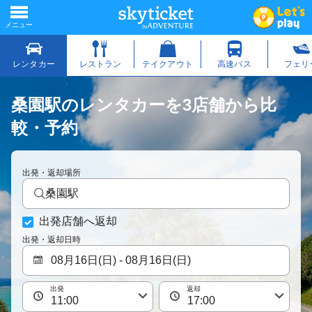
桑園駅のレンタカーを3店舗から比
較・予約
出発・返却場所
桑園駅
出発店舗へ返却
出発・返却日時
出発
返却