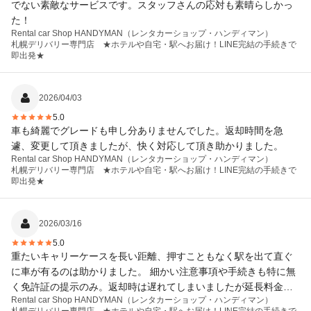
でない素敵なサービスです。スタッフさんの応対も素晴らしかっ
た！
Rental car Shop HANDYMAN（レンタカーショップ・ハンディマン）
札幌デリバリー専門店 ★ホテルや自宅・駅へお届け！LINE完結の手続きで
即出発★
2026/04/03
5.0
車も綺麗でグレードも申し分ありませんでした。返却時間を急
遽、変更して頂きましたが、快く対応して頂き助かりました。
Rental car Shop HANDYMAN（レンタカーショップ・ハンディマン）
札幌デリバリー専門店 ★ホテルや自宅・駅へお届け！LINE完結の手続きで
即出発★
2026/03/16
5.0
重たいキャリーケースを長い距離、押すこともなく駅を出て直ぐ
に車が有るのは助かりました。 細かい注意事項や手続きも特に無
く免許証の提示のみ。返却時は遅れてしまいましたが延長料金も
Rental car Shop HANDYMAN（レンタカーショップ・ハンディマン）
無くチェックも少なく直ぐに駅に向かう事が出来ました。 非常に