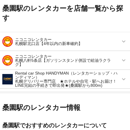
桑園駅のレンタカーを店舗一覧から探
す
ニコニコレンタカー
札幌駅北口店【4年以内の新車確約】
営業時間
毎日 08:00 ～ 19:00
ニコニコレンタカー
札幌八軒5条店【ガソリンスタンド併設で給油ラクラ
ク】
アクセス
札幌駅より徒歩で約1分（送迎なし）
Rental car Shop HANDYMAN（レンタカーショップ・ハ
営業時間
毎日 08:00 ～ 20:00
住所
北海道札幌市北区北七条西4-3宮澤ビル9F
ンディマン）
札幌デリバリー専門店 ★ホテルや自宅・駅へお届け！
アクセス
八軒駅より徒歩で約5分（送迎なし）
LINE完結の手続きで即出発★(桑園駅から800m)
店舗詳細
店舗詳細ページはこちら
営業時間
毎日 09:00 ～ 19:00
住所
札幌市西区八軒五条東5-5
この店舗でレンタカーを探す
アクセス
札幌駅より徒歩で約0分（送迎なし）
店舗詳細
店舗詳細ページはこちら
桑園駅のレンタカー情報
住所
デリバリー専門店
この店舗でレンタカーを探す
店舗詳細
店舗詳細ページはこちら
桑園駅でおすすめのレンタカーについて