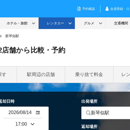
新琴似駅
2店舗から比較・予約
探す
駅周辺の店舗
乗り捨て料金
レ
返却日時
出発場所
新琴似駅
返却場所