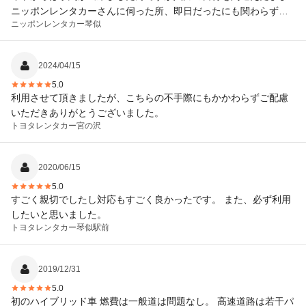
ニッポンレンタカーさんに伺った所、即日だったにも関わらず配
ニッポンレンタカー
琴似
車して頂きありがとうございました。
2024/04/15
5.0
利用させて頂きましたが、こちらの不手際にもかかわらずご配慮
いただきありがとうございました。
トヨタレンタカー
宮の沢
2020/06/15
5.0
すごく親切でしたし対応もすごく良かったです。 また、必ず利用
したいと思いました。
トヨタレンタカー
琴似駅前
2019/12/31
5.0
初のハイブリッド車 燃費は一般道は問題なし。 高速道路は若干パ