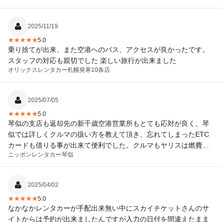
2025/11/19
5.0
乗り捨てが出来、また空港へのバス、アクセスが良かったです。
スタッフの対応も親切でした 楽しい旅行が出来ました
オリックスレンタカー
札幌発寒10条店
2025/07/05
5.0
琴似の支店も返却先の新千歳空港営業所もとても応対が良く、琴
似では詳しくクルマの扱い方を教えて頂き、忘れてしまったETC
カードも借りる事が出来て便利でした。クルマもヤリスは燃費が
ニッポンレンタカー
琴似
良くて良かったです。
2025/04/02
5.0
なかなかレンタカーが手配出来無い中にスカイチケットさんのサ
イトからは予約が出来ましたんですが入力の日付を間違えたまま