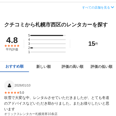
店舗詳細
店舗詳細ページはこちら
営業時間
毎日 06:00 ～ 23:00
住所
札幌市西区宮の沢1条3丁目2番11号
すべての店舗を見る
アクセス
二十四軒駅より徒歩で約6分（送迎なし）
店舗詳細
店舗詳細ページはこちら
この店舗でレンタカーを探す
クチコミから札幌市西区のレンタカーを探す
住所
札幌市西区二十四軒二条7-2-21
この店舗でレンタカーを探す
店舗詳細
店舗詳細ページはこちら
5
4.8
4
15
3
件
この店舗でレンタカーを探す
2
平均評価
1
おすすめ順
新しい順
評価の高い順
評価の低い順
2026/01/10
5.0
吹雪で大変な中、レンタルさせていただきましたが、とても冬道
のアドバイスなどいただき助かりました。またお借りしたいと思
います
オリックスレンタカー
札幌発寒10条店