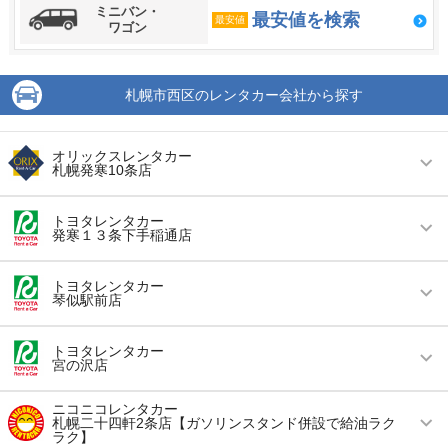
ミニバン・
最安値を検索
最安値
ワゴン
札幌市西区のレンタカー会社から探す
オリックスレンタカー
札幌発寒10条店
営業時間
毎日 09:00 ～ 18:00
トヨタレンタカー
発寒１３条下手稲通店
アクセス
発寒駅より徒歩で約9分（送迎なし）
営業時間
毎日 09:00 ～ 18:00
住所
北海道札幌市西区発寒10条14丁目1070
トヨタレンタカー
琴似駅前店
アクセス
発寒駅より徒歩で約12分（送迎なし）
店舗詳細
店舗詳細ページはこちら
営業時間
毎日 08:00 ～ 19:00
住所
北海道札幌市西区発寒13条14丁目1080-13
トヨタレンタカー
宮の沢店
この店舗でレンタカーを探す
アクセス
琴似駅より徒歩で約5分（送迎なし）
店舗詳細
店舗詳細ページはこちら
営業時間
毎日 09:00 ～ 18:00
ニコニコレンタカー
住所
北海道札幌市西区琴似4条2丁目1-2コルテナⅡ1
札幌二十四軒2条店【ガソリンスタンド併設で給油ラク
階
この店舗でレンタカーを探す
ラク】
アクセス
宮の沢駅より徒歩で約12分（送迎なし）