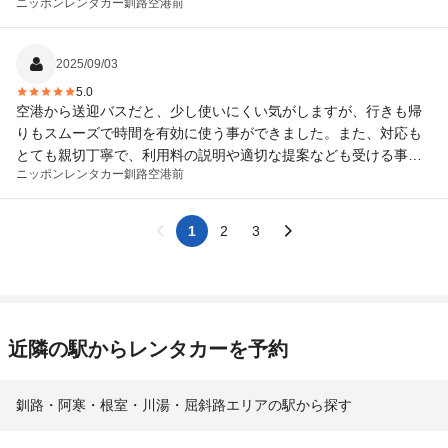
ニッポンレンタカー
釧路空港前
券番号順に呼ばれるのでストレスなしです。 新しい車だったのか
外装・内装ともに綺麗でした。 終始快適に利用することができま
した！
2025/09/03
5.0
空港から送迎バスだと、少し使いにくい気がしますが、行きも帰
りもスムーズで時間を有効に使う事ができました。また、対応も
とても親切丁寧で、利用料の説明や適切な提案なども受ける事が
ニッポンレンタカー
釧路空港前
できました。次回も機会があればまた利用させていただきます。
ありがとうございました。
1
2
3
近隣の駅からレンタカーを予約
釧路・阿寒・根室・川湯・屈斜路エリアの駅から探す