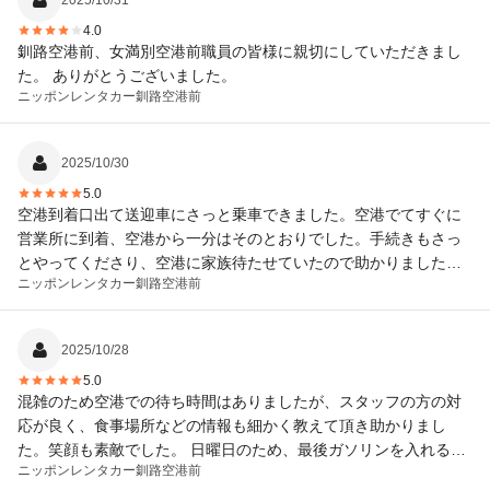
2025/10/31
4.0
釧路空港前、女満別空港前職員の皆様に親切にしていただきまし
た。 ありがとうございました。
ニッポンレンタカー
釧路空港前
2025/10/30
5.0
空港到着口出て送迎車にさっと乗車できました。空港でてすぐに
営業所に到着、空港から一分はそのとおりでした。手続きもさっ
とやってくださり、空港に家族待たせていたので助かりました。
ニッポンレンタカー
釧路空港前
また、エゾシカ飛び出しについて、実際の事故車両を見せながら
注意喚起してくれました。
2025/10/28
5.0
混雑のため空港での待ち時間はありましたが、スタッフの方の対
応が良く、食事場所などの情報も細かく教えて頂き助かりまし
た。笑顔も素敵でした。 日曜日のため、最後ガソリンを入れるの
ニッポンレンタカー
釧路空港前
にかなりロスしたので、あらかじめ日曜日でも営業しているスタ