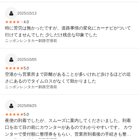
ンドをお知らせいただくと助かります。 借りた車も購入を考えて
いた
2025/10/13
4.0
特に苦労は無かったですが、道路事情の変化にカーナビがついて
行けてませんでした 少しだけ残念な印象でした
ニッポンレンタカー
釧路空港前
2025/10/05
5.0
空港から営業所まで距離があることが多いけれど歩けるほどの近
さにあるのでタイムロスがなくて助かりました
ニッポンレンタカー
釧路空港前
2025/09/25
5.0
夜便の到着でしたが、スムーズに案内してくださいました。到着
口を出て目の前にカウンターがあるのでわかりやすいです。 カウ
ンターで受付順に整理券をもらい、営業所到着後の手続きも整理