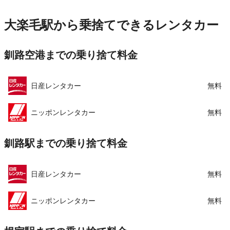
営業時間
毎日 08:30 ～ 19:30
住所
北海道釧路市鶴丘２−１
アクセス
釧路空港より無料送迎車で約1分
店舗詳細
店舗詳細ページはこちら
大楽毛駅から乗捨てできるレンタカー
住所
北海道釧路市鶴丘2−315
この店舗でレンタカーを探す
釧路空港までの乗り捨て料金
店舗詳細
店舗詳細ページはこちら
この店舗でレンタカーを探す
日産レンタカー
無料
ニッポンレンタカー
無料
釧路駅までの乗り捨て料金
日産レンタカー
無料
ニッポンレンタカー
無料