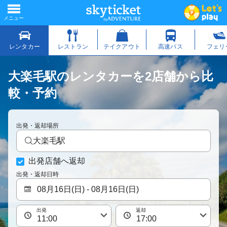
大楽毛駅のレンタカーを2店舗から比
較・予約
出発・返却場所
大楽毛駅
出発店舗へ返却
出発・返却日時
出発
返却