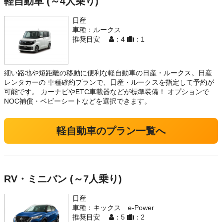
軽自動車 (～4人乗り)
日産
車種：ルークス
推奨目安
：4
：1
細い路地や短距離の移動に便利な軽自動車の日産・ルークス。日産
レンタカーの 車種確約プランで、日産・ルークスを指定して予約が
可能です。 カーナビやETC車載器などが標準装備！ オプションで
NOC補償・ベビーシートなどを選択できます。
軽自動車のプラン一覧へ
RV・ミニバン (～7人乗り)
日産
車種：キックス e-Power
推奨目安
：5
：2