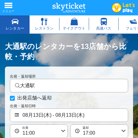
大通駅のレンタカーを13店舗から比
較・予約
出発・返却場所
大通駅
出発店舗へ返却
出発・返却日時
出発
返却