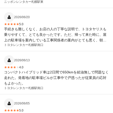
ニッポンレンタカー
札幌駅東
になったと思います。
2026/06/20
5.0
手続きも難しくなく、お店の人の丁寧な説明で、トヨタヤリスも
乗りやすくて、とても良かったです。ただ、帰って来た時に、屋
上の駐車場を案内している工事関係者の案内がとても悪く、朝か
トヨタレンタカー
札幌駅南口
らレンタカーで１日良い観光が出来たのに、駐車場の案内人の言
葉使いに最後にイラッとしたのご残念でした。お店の人、ありが
とうございました。
2026/06/13
4.0
コンパクトハイブリッド車は2日間で650kmを給油無しで問題なく
走れた。発着地の駐車場ビルが工事中で戸惑ったが従業員の応対
もよかった。
トヨタレンタカー
札幌駅南口
2026/06/05
5.0