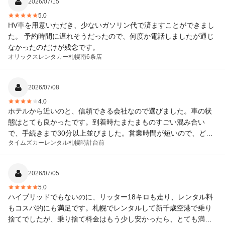
2026/07/15
5.0
HV車を用意いただき、少ないガソリン代で済ますことができまし
た。 予約時間に遅れそうだったので、何度か電話しましたが通じ
なかったのだけが残念です。
オリックスレンタカー
札幌南6条店
2026/07/08
4.0
ホテルから近いのと、信頼できる会社なので選びました。車の状
態はとても良かったです。到着時たまたまものすごい混み合い
で、手続きまで30分以上並びました。営業時間が短いので、どう
タイムズカーレンタル
札幌時計台前
しても長く借りることになるのが痛いところです。
2026/07/05
5.0
ハイブリッドでもないのに、リッター18キロも走り、レンタル料
もコスパ的にも満足です。札幌でレンタルして新千歳空港で乗り
捨てでしたが、乗り捨て料金はもう少し安かったら、とても満足