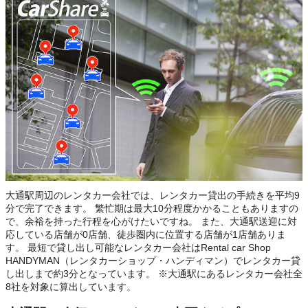
大通駅周辺のレンタカー会社では、レンタカー貸出の手続きを平均9
分で完了できます。 繁忙期は最大10分程度かかることもありますの
で、余裕を持った行程を心がけたいですね。 また、大通駅送迎に対
応している店舗が0店舗、徒歩圏内に位置する店舗が1店舗ありま
す。 最短で貸し出し可能なレンタカー会社はRental car Shop
HANDYMAN（レンタカーショップ・ハンディマン）でレンタカー貸
し出しまで約3分となっています。 ※大通駅にあるレンタカー会社全
8社を対象に算出しています。