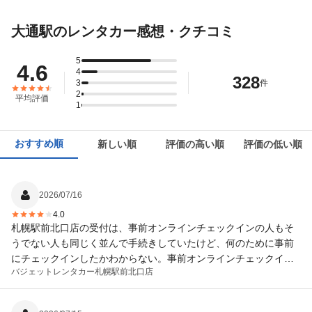
大通駅のレンタカー感想・クチコミ
5
4.6
4
328
3
件
2
平均評価
1
おすすめ順
新しい順
評価の高い順
評価の低い順
2026/07/16
4.0
札幌駅前北口店の受付は、事前オンラインチェックインの人もそ
うでない人も同じく並んで手続きしていたけど、何のために事前
にチェックインしたかわからない。事前オンラインチェックイン
バジェットレンタカー
札幌駅前北口店
した人の専用窓口をもうけた方がいいと思います。