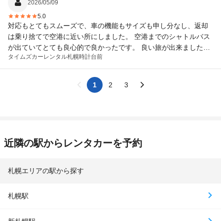
2026/05/09
5.0
対応もとてもスムーズで、車の機能もサイズも申し分なし、返却
は乗り捨てで空港に近い所にしました。 空港までのシャトルバス
が出ていてとても良心的で良かったです。 良い旅が出来ました。
タイムズカーレンタル
札幌時計台前
また次回もタイムズカーでレンタルしたいと思いました。
1
2
3
近隣の駅からレンタカーを予約
札幌エリアの駅から探す
札幌駅