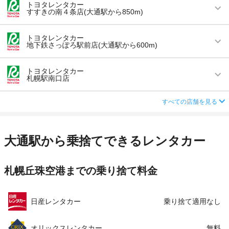
営業時間
毎日 08:00 ～ 20:00
住所
北海道札幌市中央区南6条西10丁目1020-4
トヨタレンタカー
すすきの南４条店(大通駅から850m)
アクセス
札幌駅より徒歩で約6分（送迎なし）
店舗詳細
店舗詳細ページはこちら
営業時間
毎日 08:00 ～ 19:00
住所
北海道札幌市中央区北5条東1丁目2-4
トヨタレンタカー
地下鉄さっぽろ駅前店(大通駅から600m)
この店舗でレンタカーを探す
アクセス
すすきの駅より徒歩で約4分（送迎なし）
店舗詳細
店舗詳細ページはこちら
営業時間
毎日 08:00 ～ 17:00
住所
北海道札幌市中央区南4条西7丁目アパホテル・札
トヨタレンタカー
札幌駅南口店
幌すすきの駅西1F
この店舗でレンタカーを探す
アクセス
さっぽろ駅より徒歩で約1分（送迎なし）
店舗詳細
店舗詳細ページはこちら
営業時間
毎日 08:00 ～ 20:00
住所
札幌市中央区北3条西3丁目1 札幌北3条ビル1階
すべての店舗を見る
アクセス
札幌駅より徒歩で約5分（送迎なし）
店舗詳細
店舗詳細ページはこちら
この店舗でレンタカーを探す
住所
北海道札幌市中央区北5条西7-2-1京王プラザホテ
大通駅から乗捨てできるレンタカー
ル札幌1階
この店舗でレンタカーを探す
店舗詳細
店舗詳細ページはこちら
札幌丘珠空港までの乗り捨て料金
この店舗でレンタカーを探す
日産レンタカー
乗り捨て適用なし
オリックスレンタカー
無料