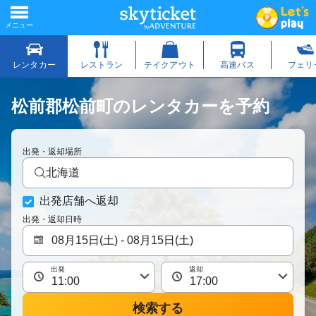
松前郡松前町のレンタカーを予約
出発・返却場所
北海道
出発店舗へ返却
出発・返却日時
出発
返却
検索する