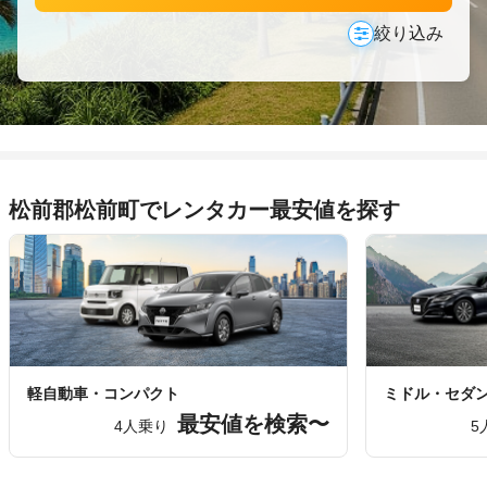
絞り込み
松前郡松前町でレンタカー最安値を探す
軽自動車・コンパクト
ミドル・セダ
最安値を検索〜
4人乗り
5