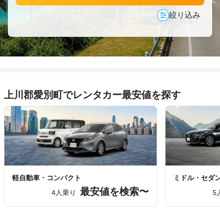
絞り込み
上川郡愛別町でレンタカー最安値を探す
軽自動車・コンパクト
ミドル・セダ
最安値を検索〜
4人乗り
5