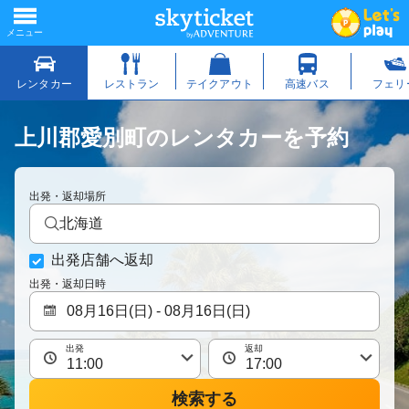
上川郡愛別町のレンタカーを予約
出発・返却場所
北海道
出発店舗へ返却
出発・返却日時
出発
返却
検索する