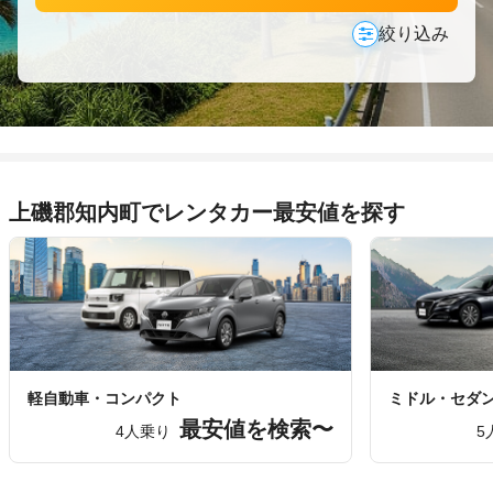
絞り込み
上磯郡知内町でレンタカー最安値を探す
軽自動車・コンパクト
ミドル・セダ
最安値を検索〜
4人乗り
5