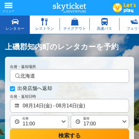
上磯郡知内町のレンタカーを予約
出発・返却場所
北海道
出発店舗へ返却
出発・返却日時
出発
返却
検索する