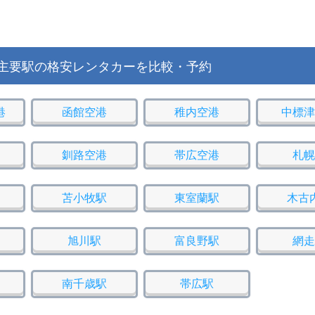
主要駅の格安レンタカーを比較・予約
港
函館空港
稚内空港
中標津
釧路空港
帯広空港
札幌
苫小牧駅
東室蘭駅
木古
旭川駅
富良野駅
網走
南千歳駅
帯広駅