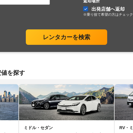
返却場所
出発店舗へ返却
※乗り捨て希望の方はチェック
レンタカーを検索
安値を探す
ミドル・セダン
RV・