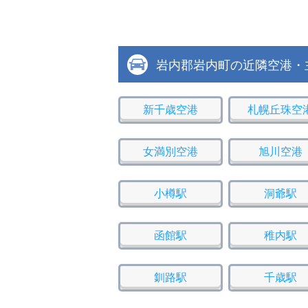
岩内郡岩内町の近隣空港・
新千歳空港
札幌丘珠空
女満別空港
旭川空港
小樽駅
洞爺駅
函館駅
稚内駅
釧路駅
千歳駅