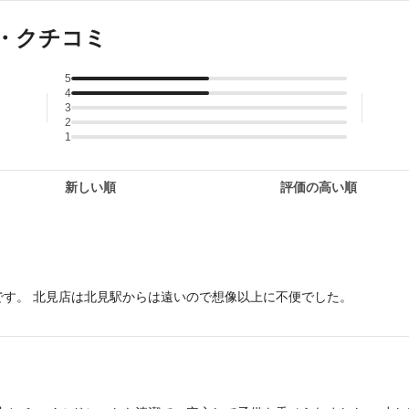
・クチコミ
5
4
3
2
1
新しい順
評価の高い順
す。 北見店は北見駅からは遠いので想像以上に不便でした。