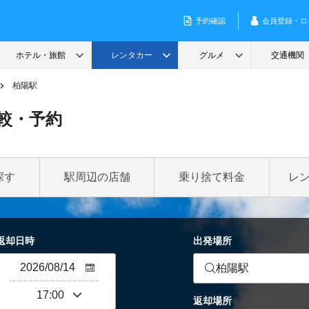
柏陽駅
較・予約
探す
駅周辺の店舗
乗り捨て料金
レ
返却日時
出発場所
柏陽駅
返却場所