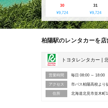
30
31
¥9,724
¥9,724
柏陽駅のレンタカーを店
トヨタレンタカー | 北
営業時間
毎日 08:00 ～ 18:00
アクセス
市バス柏陽高校より
住所
北海道北見市並木町1