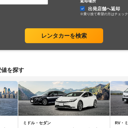
返却場所
出発店舗へ返却
※乗り捨て希望の方はチェック
レンタカーを検索
安値を探す
ミドル・セダン
RV・