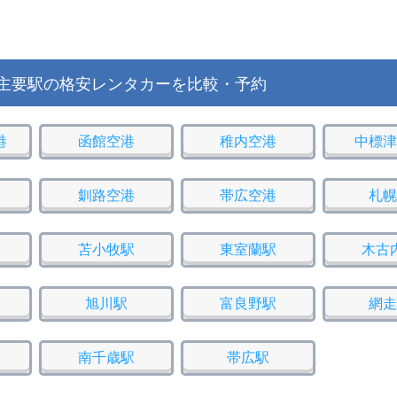
主要駅の格安レンタカーを比較・予約
港
函館空港
稚内空港
中標津
釧路空港
帯広空港
札幌
苫小牧駅
東室蘭駅
木古
旭川駅
富良野駅
網走
南千歳駅
帯広駅