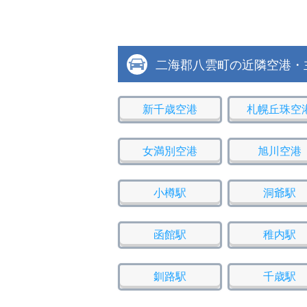
二海郡八雲町の近隣空港・
新千歳空港
札幌丘珠空
女満別空港
旭川空港
小樽駅
洞爺駅
函館駅
稚内駅
釧路駅
千歳駅