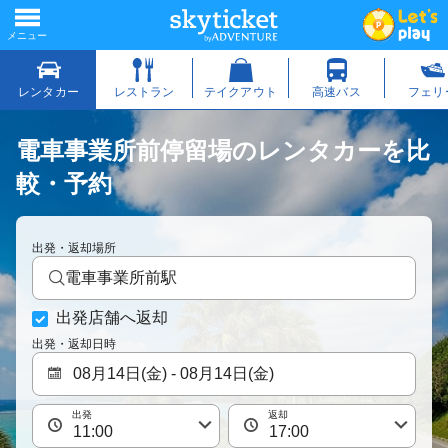
電車事業所前停留場のレンタカーを比
較・予約
出発・返却場所
電車事業所前駅
出発店舗へ返却
出発・返却日時
出発
返却