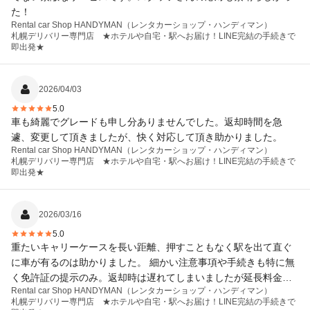
た！
Rental car Shop HANDYMAN（レンタカーショップ・ハンディマン）
札幌デリバリー専門店 ★ホテルや自宅・駅へお届け！LINE完結の手続きで
即出発★
2026/04/03
5.0
車も綺麗でグレードも申し分ありませんでした。返却時間を急
遽、変更して頂きましたが、快く対応して頂き助かりました。
Rental car Shop HANDYMAN（レンタカーショップ・ハンディマン）
札幌デリバリー専門店 ★ホテルや自宅・駅へお届け！LINE完結の手続きで
即出発★
2026/03/16
5.0
重たいキャリーケースを長い距離、押すこともなく駅を出て直ぐ
に車が有るのは助かりました。 細かい注意事項や手続きも特に無
く免許証の提示のみ。返却時は遅れてしまいましたが延長料金も
Rental car Shop HANDYMAN（レンタカーショップ・ハンディマン）
無くチェックも少なく直ぐに駅に向かう事が出来ました。 非常に
札幌デリバリー専門店 ★ホテルや自宅・駅へお届け！LINE完結の手続きで
満足出来た旅行になりました。 車も清潔、綺麗でした。 今回は札