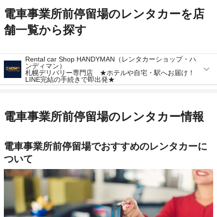
電車事業所前停留場のレンタカーを店
舗一覧から探す
Rental car Shop HANDYMAN（レンタカーショップ・ハ
ンディマン）
札幌デリバリー専門店 ★ホテルや自宅・駅へお届け！
LINE完結の手続きで即出発★
営業時間
毎日 09:00 ～ 19:00
アクセス
札幌駅より徒歩で約0分（送迎なし）
電車事業所前停留場のレンタカー情報
住所
デリバリー専門店
店舗詳細
店舗詳細ページはこちら
電車事業所前停留場でおすすめのレンタカーに
ついて
この店舗でレンタカーを探す