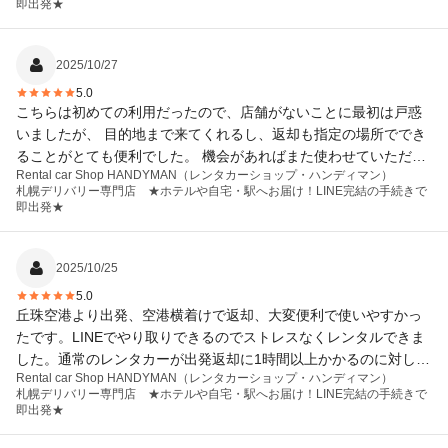
即出発★
幌でお借りしましたが本社さんが沖縄との事でそちらでも今度お
借りさせて頂こうと思っています。その際も宜しくお願いしま
す。
2025/10/27
5.0
こちらは初めての利用だったので、店舗がないことに最初は戸惑
いましたが、 目的地まで来てくれるし、返却も指定の場所ででき
ることがとても便利でした。 機会があればまた使わせていただき
Rental car Shop HANDYMAN（レンタカーショップ・ハンディマン）
たいです。
札幌デリバリー専門店 ★ホテルや自宅・駅へお届け！LINE完結の手続きで
即出発★
2025/10/25
5.0
丘珠空港より出発、空港横着けで返却、大変便利で使いやすかっ
たです。LINEでやり取りできるのでストレスなくレンタルできま
した。通常のレンタカーが出発返却に1時間以上かかるのに対し、
Rental car Shop HANDYMAN（レンタカーショップ・ハンディマン）
10分かかりませんでした。
札幌デリバリー専門店 ★ホテルや自宅・駅へお届け！LINE完結の手続きで
即出発★