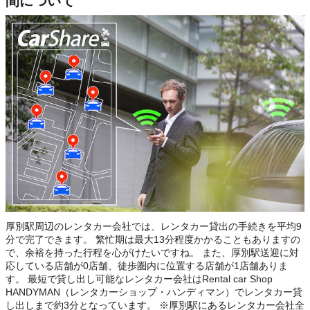
間について
厚別駅周辺のレンタカー会社では、レンタカー貸出の手続きを平均9
分で完了できます。 繁忙期は最大13分程度かかることもありますの
で、余裕を持った行程を心がけたいですね。 また、厚別駅送迎に対
応している店舗が0店舗、徒歩圏内に位置する店舗が1店舗ありま
す。 最短で貸し出し可能なレンタカー会社はRental car Shop
HANDYMAN（レンタカーショップ・ハンディマン）でレンタカー貸
し出しまで約3分となっています。 ※厚別駅にあるレンタカー会社全