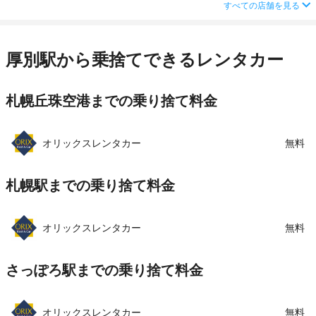
営業時間
(月・水・木・金) 08:00 ～ 20:00 / (土・日・祝)
住所
江別市野幌末広町6-2
すべての店舗を見る
08:00 ～ 20:00
この店舗でレンタカーを探す
店舗詳細
店舗詳細ページはこちら
アクセス
南郷１３丁目駅より徒歩で約10分（送迎なし）
厚別駅から乗捨てできるレンタカー
住所
札幌市白石区本通14丁目北5-45
この店舗でレンタカーを探す
店舗詳細
店舗詳細ページはこちら
札幌丘珠空港までの乗り捨て料金
この店舗でレンタカーを探す
オリックスレンタカー
無料
札幌駅までの乗り捨て料金
オリックスレンタカー
無料
さっぽろ駅までの乗り捨て料金
オリックスレンタカー
無料