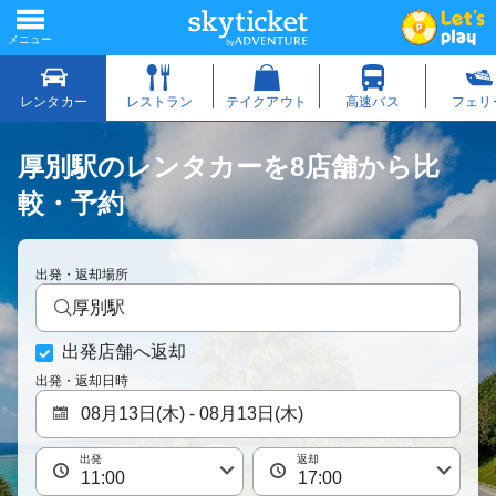
厚別駅のレンタカーを8店舗から比
較・予約
出発・返却場所
厚別駅
出発店舗へ返却
出発・返却日時
出発
返却