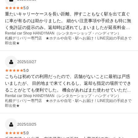
5.0
重たいキャリーケースを長い距離、押すこともなく駅を出て直ぐ
に車が有るのは助かりました。 細かい注意事項や手続きも特に無
く免許証の提示のみ。返却時は遅れてしまいましたが延長料金も
Rental car Shop HANDYMAN（レンタカーショップ・ハンディマン）
無くチェックも少なく直ぐに駅に向かう事が出来ました。 非常に
札幌デリバリー専門店 ★ホテルや自宅・駅へお届け！LINE完結の手続きで
満足出来た旅行になりました。 車も清潔、綺麗でした。 今回は札
即出発★
幌でお借りしましたが本社さんが沖縄との事でそちらでも今度お
借りさせて頂こうと思っています。その際も宜しくお願いしま
す。
2025/10/27
5.0
こちらは初めての利用だったので、店舗がないことに最初は戸惑
いましたが、 目的地まで来てくれるし、返却も指定の場所ででき
ることがとても便利でした。 機会があればまた使わせていただき
Rental car Shop HANDYMAN（レンタカーショップ・ハンディマン）
たいです。
札幌デリバリー専門店 ★ホテルや自宅・駅へお届け！LINE完結の手続きで
即出発★
2025/10/25
5.0