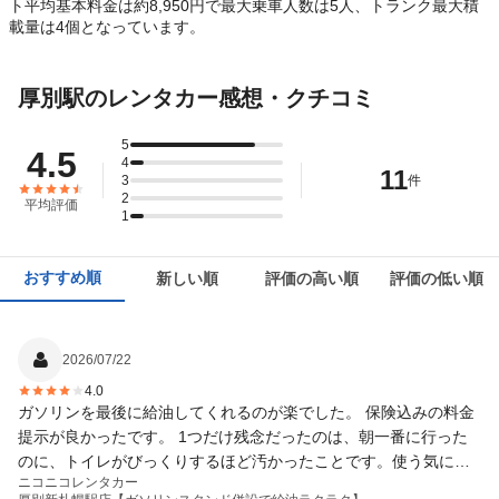
ト平均基本料金は約8,950円で最大乗車人数は5人、トランク最大積
載量は4個となっています。
厚別駅のレンタカー感想・クチコミ
5
4.5
4
11
3
件
2
平均評価
1
おすすめ順
新しい順
評価の高い順
評価の低い順
2026/07/22
4.0
ガソリンを最後に給油してくれるのが楽でした。 保険込みの料金
提示が良かったです。 1つだけ残念だったのは、朝一番に行った
のに、トイレがびっくりするほど汚かったことです。使う気には
ニコニコレンタカー
なれませんでした。