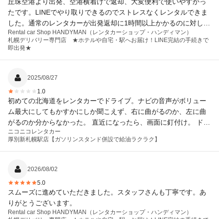
丘珠空港より出発、空港横着けで返却、大変便利で使いやすかっ
たです。LINEでやり取りできるのでストレスなくレンタルできま
した。通常のレンタカーが出発返却に1時間以上かかるのに対し、
Rental car Shop HANDYMAN（レンタカーショップ・ハンディマン）
10分かかりませんでした。
札幌デリバリー専門店 ★ホテルや自宅・駅へお届け！LINE完結の手続きで
即出発★
2025/08/27
1.0
初めての北海道をレンタカーでドライブ。ナビの音声がボリュー
ム最大にしてもかすかにしか聞こえず、右に曲がるのか、左に曲
がるのか分からなかった。 直近になったら、画面に釘付け。 ドラ
ニコニコレンタカー
イブ楽しむどころではなく、早めに切り上げて帰った。 前乗られ
厚別新札幌駅店【ガソリンスタンド併設で給油ラクラク】
た方も、困ったのでは?と思う、連絡しなかったのかな? おまけ
に、出光のガソリンスタンドだから、通常の5円引きで入れますか
らと言われ帰って給油したら、平気な顔してまともに値段取られ
2026/08/02
た。そこでクレーム言ったら返金処理をしてくれた。 まるで私が
5.0
悪いみたいなことで、わざとのように待たされ疲れました。たま
スムーズに進めていただきました。スタッフさんも丁寧です。あ
たまでしょうけど、疲れる旅でした。
りがとうございます。
Rental car Shop HANDYMAN（レンタカーショップ・ハンディマン）