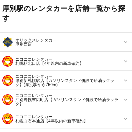
厚別駅のレンタカーを店舗一覧から探
す
オリックスレンタカー
厚別西店
営業時間
毎日 09:00 ～ 18:00
ニコニコレンタカー
札幌駅北口店【4年以内の新車確約】
アクセス
厚別駅より徒歩で約10分（送迎なし）
営業時間
毎日 08:00 ～ 19:00
ニコニコレンタカー
住所
北海道札幌市厚別区厚別西３条６丁目７００－８
厚別新札幌駅店【ガソリンスタンド併設で給油ラクラ
０
ク】(厚別駅から750m)
アクセス
札幌駅より徒歩で約1分（送迎なし）
店舗詳細
店舗詳細ページはこちら
営業時間
毎日 06:00 ～ 23:00
ニコニコレンタカー
住所
北海道札幌市北区北七条西4-3宮澤ビル9F
江別野幌末広町店【ガソリンスタンド併設で給油ラクラ
ク】
アクセス
新札幌駅より徒歩で約6分（送迎なし）
店舗詳細
店舗詳細ページはこちら
この店舗でレンタカーを探す
営業時間
毎日 08:00 ～ 20:00
住所
北海道札幌市厚別区厚別中央三条4-6-1
ニコニコレンタカー
札幌白石本通店【4年以内の新車確約】
この店舗でレンタカーを探す
アクセス
野幌駅より徒歩で約10分（送迎なし）
店舗詳細
店舗詳細ページはこちら