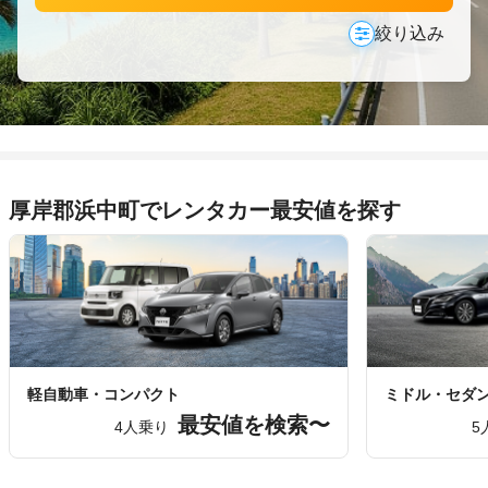
絞り込み
厚岸郡浜中町でレンタカー最安値を探す
軽自動車・コンパクト
ミドル・セダ
最安値を検索〜
4人乗り
5