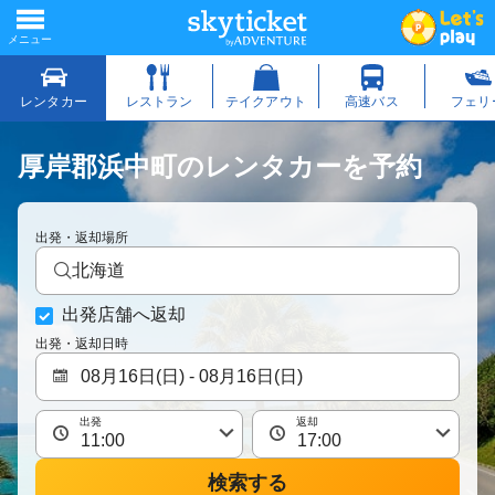
厚岸郡浜中町のレンタカーを予約
出発・返却場所
北海道
出発店舗へ返却
出発・返却日時
出発
返却
検索する