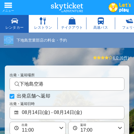
下地島営業部店の料金・予約
4.0 (6件)
出発・返却場所
下地島空港
出発店舗へ返却
出発・返却日時
出発
返却