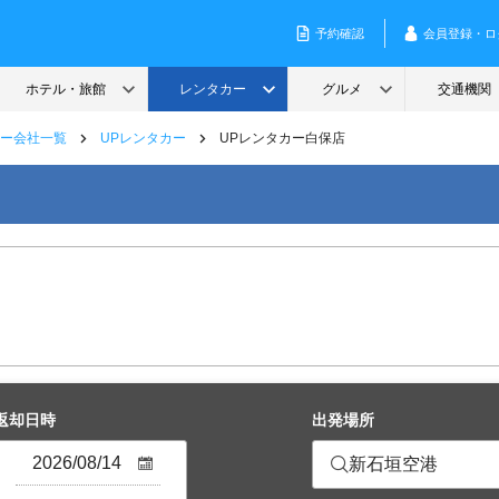
ー会社一覧
UPレンタカー
UPレンタカー白保店
返却日時
出発場所
新石垣空港