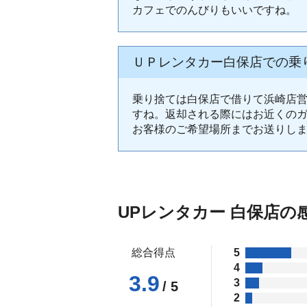
カフェでのんびりもいいですね。
ＵＰレンタカー白保店での乗
乗り捨ては白保店で借りて浜崎店
すね。返却される際にはお近くの
お客様のご希望場所までお送りし
UPレンタカー 白保店の
総合得点
5
4
3.9
3
/ 5
2