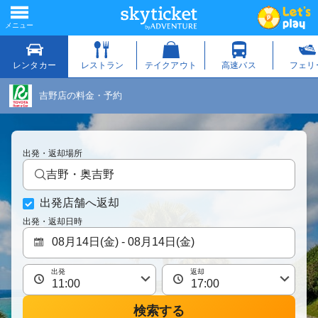
吉野店の料金・予約
出発・返却場所
吉野・奥吉野
出発店舗へ返却
出発・返却日時
出発
返却
検索する