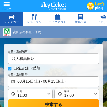
高田店の料金・予約
出発・返却場所
大和高田駅
出発店舗へ返却
出発・返却日時
出発
返却
検索する