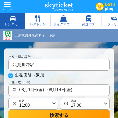
土浦荒川沖店の料金・予約
出発・返却場所
荒川沖駅
出発店舗へ返却
出発・返却日時
出発
返却
検索する