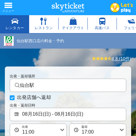
仙台駅西口店の料金・予約
4.8 (10件)
出発・返却場所
仙台駅
出発店舗へ返却
出発・返却日時
出発
返却