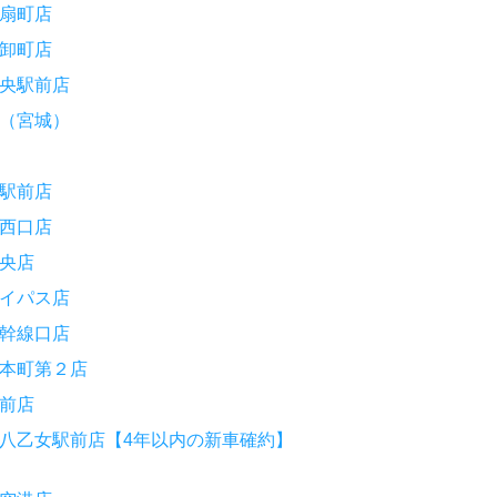
扇町店
卸町店
央駅前店
（宮城）
駅前店
西口店
央店
イパス店
幹線口店
本町第２店
前店
八乙女駅前店【4年以内の新車確約】