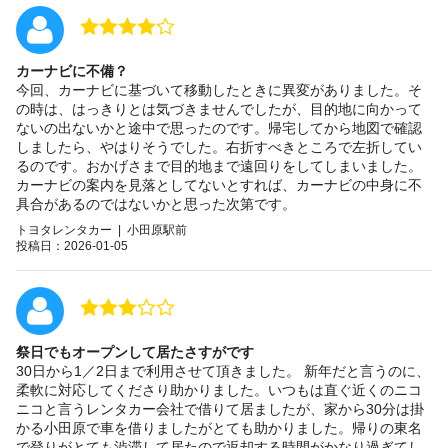
カーナビに不備？
今回、カーナビに基づいて移動したときに異変がありました。そ
の時は、はっきりとは気づきませんでしたが、目的地に向かって
ないの出ないかと途中で思ったのです。帰宅してから地図で確認
しましたら、やはりそうでした。右折すべきところで左折してい
るのです。おかげさまで目的地まで遠回りをしてしまいました。
カーナビの案内を見落としてないとすれば、カーナビの中身に不
具合があるのではないかと思った次第です。
トヨタレンタカー | 小田原駅前
投稿日：2026-01-05
祭日でもオープンして居たさすがです
30日から1／2日まで利用させて頂きました。 新年だと言うのに、
柔軟に対応してくださり助かりました。いつもは直ぐ近くのニコ
ニコと言うレンタカー会社で借りて居ましたが、家から30分は掛
かる小田原で車を借りましたがとても助かりました。帰りの東名
で登りがとても渋滞して居たので返却する時間がかなり過ぎてし