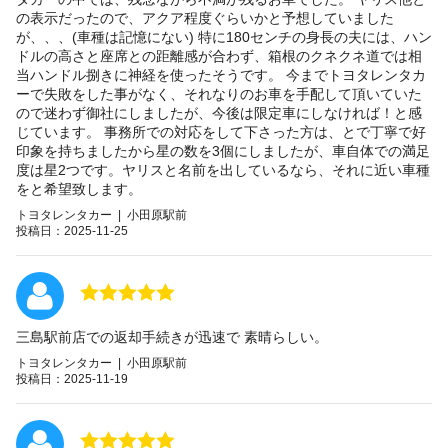
の表示だったので、アクア程度ぐらいかと予想していました
が、、、(車種は記憶にない) 特に180センチの身長の夫には、ハン
ドルの高さと座席との距離感が合わず、箱根のクネクネ道では相
当ハンドル捌きに神経を使ったそうです。 今までトヨタレンタカ
ーで失敗をした事がなく、それなりのお車を手配して頂いていた
ので迷わず御社にしましたが、今後は限定車にしなければ！と感
じています。 事務所での対応をして下さった方は、とで丁寧で好
印象を持ちましたから星の数を3個にしましたが、車自体での満足
度は星2つです。ヤリスと名前を出しているなら、それに近い車種
をと希望致します。
トヨタレンタカー | 小田原駅前
投稿日：2025-11-25
三島駅前店での返却手続きが迅速で 素晴らしい。
トヨタレンタカー | 小田原駅前
投稿日：2025-11-19