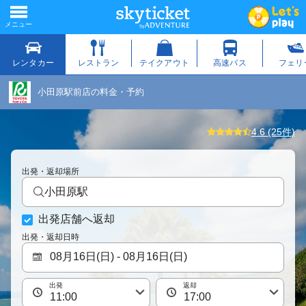
小田原駅前店の料金・予約
4.6 (25件)
出発・返却場所
小田原駅
出発店舗へ返却
出発・返却日時
出発
返却